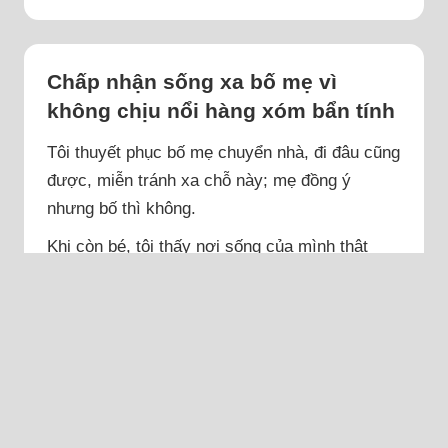
Chấp nhận sống xa bố mẹ vì
không chịu nổi hàng xóm bẩn tính
Tôi thuyết phục bố mẹ chuyển nhà, đi đâu cũng
được, miễn tránh xa chỗ này; mẹ đồng ý
nhưng bố thì không.
Khi còn bé, tôi thấy nơi sống của mình thật
bình yên, ngôi nhà nhỏ có bố mẹ luôn yêu
thương mình, còn khi lớn lên sao cuộc sống
của tôi quá ngột ngạt và mệt mỏi như bây giờ?
Nhà tôi ở trung tâm Hà Nội, dù nhà có vị trí
đẹp nhưng tôi luôn cảm thấy áp lực và mỏi mệt
mỗi...
Đọc thêm