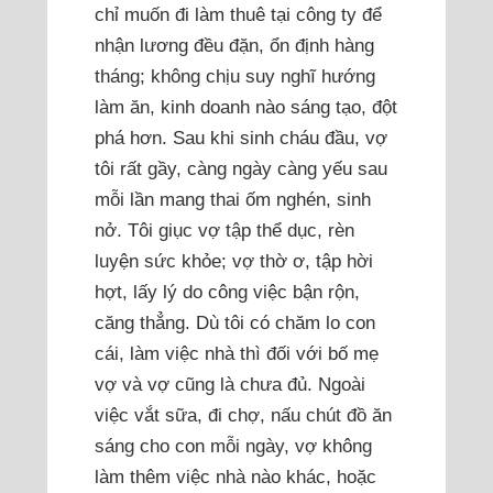
chỉ muốn đi làm thuê tại công ty để
nhận lương đều đặn, ổn định hàng
tháng; không chịu suy nghĩ hướng
làm ăn, kinh doanh nào sáng tạo, đột
phá hơn. Sau khi sinh cháu đầu, vợ
tôi rất gầy, càng ngày càng yếu sau
mỗi lần mang thai ốm nghén, sinh
nở. Tôi giục vợ tập thể dục, rèn
luyện sức khỏe; vợ thờ ơ, tập hời
hợt, lấy lý do công việc bận rộn,
căng thẳng. Dù tôi có chăm lo con
cái, làm việc nhà thì đối với bố mẹ
vợ và vợ cũng là chưa đủ. Ngoài
việc vắt sữa, đi chợ, nấu chút đồ ăn
sáng cho con mỗi ngày, vợ không
làm thêm việc nhà nào khác, hoặc