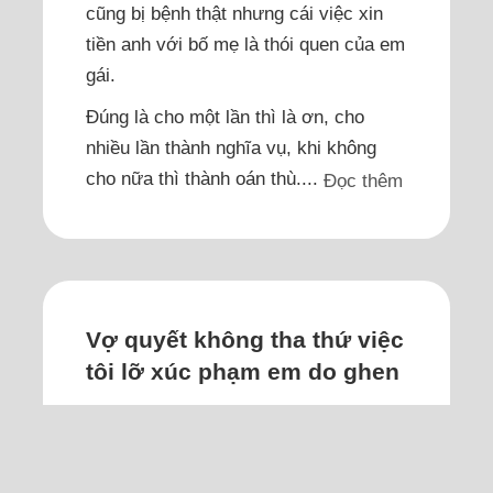
cũng bị bệnh thật nhưng cái việc xin
tiền anh với bố mẹ là thói quen của em
gái.
Đúng là cho một lần thì là ơn, cho
nhiều lần thành nghĩa vụ, khi không
cho nữa thì thành oán thù....
Đọc thêm
Vợ quyết không tha thứ việc
tôi lỡ xúc phạm em do ghen
Tôi xin lỗi, rồi bố mẹ và người thân
bên tôi nhiều lần sang xin lỗi, mong vợ
cho tôi cơ hội sửa sai nhưng cô ấy