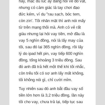
hay, mặc dù lúc ấy đang nói về đồ vật,
nhưng có cảm giác là tay chơi đạo
đức kém, ví dụ "rau sạch, bóc tem,
còn zin’. Tôi nhăn mặt thì anh nói mấy
từ trên mạng thôi mà. Anh có vẻ rất
giàu nhưng lại hỏi vay tiền, mở đầu là
vay 5 nghìn đồng, nói là lấy may của
tôi, sau đó lại 365 nghìn đồng, rồi lấy
lý do ipad hết pin, vay tiếp 600 nghìn
đồng, tổng khoảng 3 triệu đồng. Sau
đó anh đã trả hết một thể khi tôi nhắc,
còn trêu tôi có sợ anh lấy mất không,
tôi không nói gì, chỉ cười mỉm.
Tuy nhiên sau đó anh bắt đầu vay số
tiền lớn hơn là 3,2 triệu đồng, lần này
tôi cho vay, chưa trả lại, tiếp tục sau