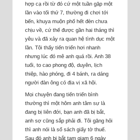
hợp cạ rồi từ đó cứ một tuần gặp một
lần vào tối thứ 7, thường đi chơi tới
bến, khuya muộn phố hết đèn chưa
chịu về, cứ thế được gần hai tháng thì
yêu và đã xảy ra quan hệ tình dục một
lần. Tôi thấy tiến triển hơi nhanh
nhưng lúc đó mê anh quá rồi. Anh 38
tuổi, to cao phong độ, duyên, lịch
thiệp, hào phóng, đi 4 bánh, ra dáng
người đàn ông có địa vị xã hội.
Mọi chuyện đang tiến triển bình
thường thì một hôm anh tâm sự là
đang bị liên đới, bạn anh đã bị bắt,
anh sợ cũng sắp phải đi. Tôi gặng hỏi
thì anh nói là sổ sách giấy tờ thuế.
Sau đó anh bị bắt tạm giam 6 ngày