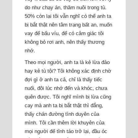
do như chạy án, thăm nuôi trong tù.
50% còn lại tôi vẫn nghĩ có thể anh ta
bị bắt thật nên tâm trạng bất an, muốn
vay để bấu víu, để có cảm giác tôi
không bỏ rơi anh, nên thấy thương
nhớ.
Theo mọi người, anh ta là kẻ lừa đảo
hay kẻ tù tội? Tôi không xác định chờ
đợi gì ở anh ta cả, chỉ là thấy tiếc
nuối, đôi lúc nhớ đến và khóc, chưa
quên được. Tôi nghĩ mình bị lừa cũng
cay mà anh ta bị bắt thật thì đắng,
thấy chán đường tình duyên của
mình. Tôi cần thêm lời khuyên của
mọi người để tỉnh táo trở lại, đầu óc