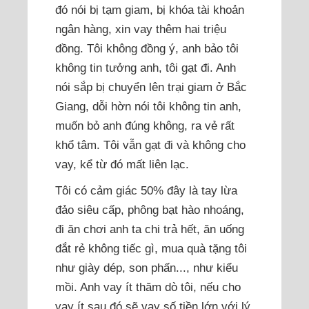
đó nói bị tạm giam, bị khóa tài khoản
ngân hàng, xin vay thêm hai triệu
đồng. Tôi không đồng ý, anh bảo tôi
không tin tưởng anh, tôi gạt đi. Anh
nói sắp bị chuyển lên trại giam ở Bắc
Giang, dỗi hờn nói tôi không tin anh,
muốn bỏ anh đúng không, ra vẻ rất
khổ tâm. Tôi vẫn gạt đi và không cho
vay, kể từ đó mất liên lạc.
Tôi có cảm giác 50% đây là tay lừa
đảo siêu cấp, phông bạt hào nhoáng,
đi ăn chơi anh ta chi trả hết, ăn uống
đắt rẻ không tiếc gì, mua quà tặng tôi
như giày dép, son phấn..., như kiểu
mồi. Anh vay ít thăm dò tôi, nếu cho
vay ít sau đó sẽ vay số tiền lớn với lý