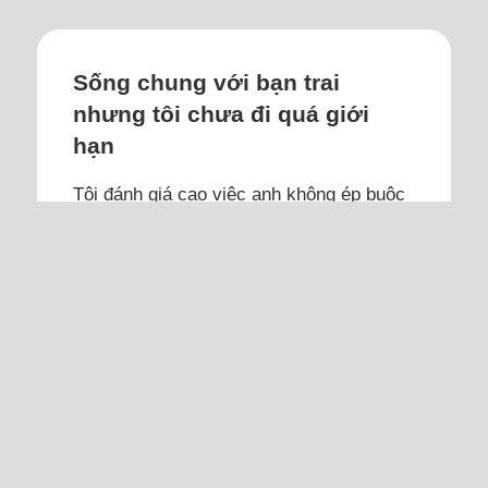
Sống chung với bạn trai
nhưng tôi chưa đi quá giới
hạn
Tôi đánh giá cao việc anh không ép buộc
dù hai đứa ngủ chung, điều này chứng tỏ
anh tôn trọng tôi.
Tôi 26 tuổi, công việc hiện tại khá ổn định
với mức lương tầm 15 triệu đồng, ngoại
hình ưa nhìn. Trước khi quen mối tình
đầu lúc 25 tuổi, tôi từng nghĩ mình sẽ
không kết hôn và sống cùng cha mẹ khi
hai người về già. Tôi không tin vào tình
yêu vĩnh viễn và sợ nhận tổn thương,