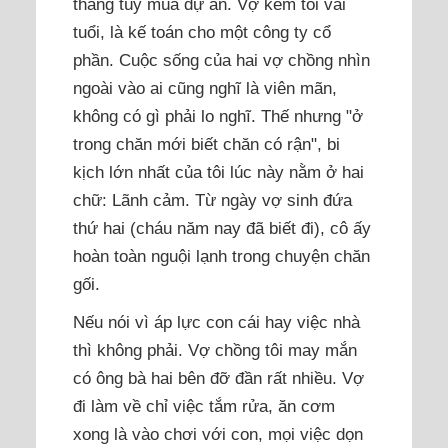
tháng tùy mùa dự án. Vợ kém tôi vài
tuổi, là kế toán cho một công ty cổ
phần. Cuộc sống của hai vợ chồng nhìn
ngoài vào ai cũng nghĩ là viên mãn,
không có gì phải lo nghĩ. Thế nhưng "ở
trong chăn mới biết chăn có rận", bi
kịch lớn nhất của tôi lúc này nằm ở hai
chữ: Lãnh cảm. Từ ngày vợ sinh đứa
thứ hai (cháu năm nay đã biết đi), cô ấy
hoàn toàn nguội lạnh trong chuyện chăn
gối.
Nếu nói vì áp lực con cái hay việc nhà
thì không phải. Vợ chồng tôi may mắn
có ông bà hai bên đỡ đần rất nhiều. Vợ
đi làm về chỉ việc tắm rửa, ăn cơm
xong là vào chơi với con, mọi việc dọn