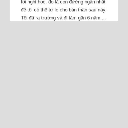
tôi nghỉ học, đó là con đường ngắn nhất
để tôi có thể tự lo cho bản thân sau này.
Tôi đã ra trường và đi làm gần 6 năm,...
Đọc thêm
Xã hội đen không cho tôi cơ
hội làm việc để trả nợ 3 tỷ
đồng
Tôi 36 tuổi, chưa lập gia đình, hai năm
trước kinh doanh nhưng thua lỗ nặng,
giờ phải gánh trên vai số nợ lớn.
Số tiền 3 tỷ đồng này tôi vay mượn