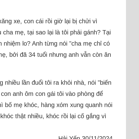
ng xe, con cái rồi giờ lại bị chửi vì
ha mẹ, tại sao lại là tôi phải gánh? Tại
ch nhiệm lo? Anh từng nói "cha mẹ chỉ có
mẹ, bởi đã 34 tuổi nhưng anh vẫn còn ăn
nhiều lần đuổi tôi ra khỏi nhà, nói "biến
ẹ con anh ôm con gái tôi vào phòng để
 thì bố mẹ khóc, hàng xóm xung quanh nói
khóc thật nhiều, khóc rồi lại cố gắng vì
Hải Yến 30/11/2024