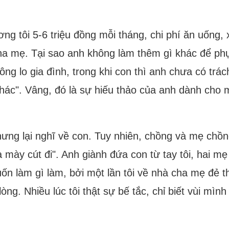
ng tôi 5-6 triệu đồng mỗi tháng, chi phí ăn uống, xă
a mẹ. Tại sao anh không làm thêm gì khác để phụ c
ng lo gia đình, trong khi con thì anh chưa có trá
hác". Vâng, đó là sự hiếu thảo của anh dành cho 
hưng lại nghĩ về con. Tuy nhiên, chồng và mẹ chồng 
 mày cút đi". Anh giành đứa con từ tay tôi, hai m
uốn làm gì làm, bởi một lần tôi về nhà cha mẹ đẻ
g. Nhiều lúc tôi thật sự bế tắc, chỉ biết vùi mình 