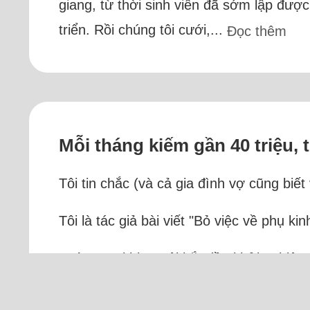
giang, từ thời sinh viên đã sớm lập được
triển. Rồi chúng tôi cưới,...
Đọc thêm
Mỗi tháng kiếm gần 40 triệu, t
Tôi tin chắc (và cả gia đình vợ cũng biết
Tôi là tác giả bài viết "Bỏ việc về phụ k
Ngày xưa khi vợ tôi bắt đầu khởi nghiệp ở
chục triệu cách đây mười...
Đọc thêm