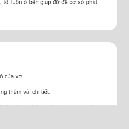
, tôi luôn ở bên giúp đỡ để cơ sở phát
đó của vợ.
ng thêm vài chi tiết.
ôi lúc đó đã đi làm với mức lương vài