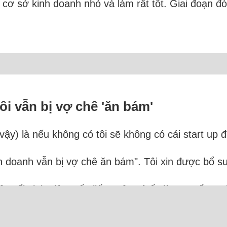
 cơ sở kinh doanh nhỏ và làm rất tốt. Giai đoạn đó
ôi vẫn bị vợ chê 'ăn bám'
 vậy) là nếu không có tôi sẽ không có cái start up 
inh doanh vẫn bị vợ chê ăn bám". Tôi xin được bổ su
 tuổi sinh viên, vốn liếng của cô ấy là con số 0. T