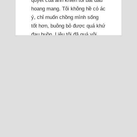
quyết của anh khiến tôi bắt đầu
hoang mang. Tôi không hề có ác
ý, chỉ muốn chồng mình sống
tốt hơn, buông bỏ được quá khứ
đau buồn. Liệu tôi đã quá vội
vàng trong cách thể hiện tình
yêu thương, hay do chồng tôi
quá cổ hủ và cố chấp? Tôi phải
làm sao để anh hiểu được tấm
lòng của tôi và quay trở về nhà
đây?
Hiền Hòa 18/03/2026