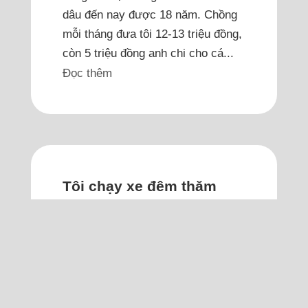
dâu đến nay được 18 năm. Chồng
mỗi tháng đưa tôi 12-13 triệu đồng,
còn 5 triệu đồng anh chi cho cá...
Đọc thêm
Tôi chạy xe đêm thăm
nhà người yêu, anh trì
hoãn ra mắt vì sợ bố mẹ
bạn gái giục cưới
Tôi từng nghe lời anh, tự đi xe qua
nhà anh rồi tự về trong đêm để bố