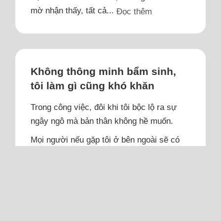
mờ nhận thấy, tất cả...
Đọc thêm
Không thông minh bẩm sinh,
tôi làm gì cũng khó khăn
Trong công việc, đôi khi tôi bộc lộ ra sự
ngây ngô mà bản thân không hề muốn.
Mọi người nếu gặp tôi ở bên ngoài sẽ có
ấn tượng tốt về ngoại hình và học thức,
nhưng tất cả đều từ sự nỗ lực của bản
thân. Từ bé tôi sinh ra đã không thông
minh, các bạn học một tiếng đã xong, tôi
phải ngồi cả ngày đến mờ mắt mới đạt