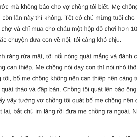
ớc mà không báo cho vợ chồng tôi biết. Mẹ chồng 
 còn lần này thì không. Tết đó chú mừng tuổi cho
 đi chợ và chỉ mua cho cháu một hộp đồ chơi hơn 1
c chuyện đưa con về nội, tôi càng khó chịu.
nh răng rửa mặt, tôi nổi nóng quát mắng và đánh
g can thiệp. Mẹ chồng nói dạy con thì nói nhỏ thô
g tôi, bố mẹ chồng không nên can thiệp nên càng t
 quát tháo và đập bàn. Chồng tôi quát lên bảo ôn
ấy vậy tưởng vợ chồng tôi quát bố mẹ chồng nên 
t lại, bắt chú im lặng rồi đưa mẹ chồng ra ngoài.