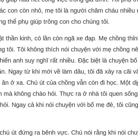
các con còn nhỏ, mẹ tôi là người chăm cháu nhiều
g thể phụ giúp trông con cho chúng tôi.
iật thần kinh, có lần còn ngã xe đạp. Mẹ chồng thỉ
g tôi. Tôi không thích nói chuyện với mẹ chồng nê
khiến anh suy nghĩ rất nhiều. Đặc biệt là chuyện 
. Ngay từ khi mới về làm dâu, tôi đã xảy ra cãi v
m ăn ở xa. Chú út của chồng vẫn còn đi học. Một d
ớn mà không chào hỏi. Thực ra ở nhà tôi quen sống 
o hỏi. Ngay cả khi nói chuyện với bố mẹ đẻ, tôi cũ
 chú út đứng ra bênh vực. Chú nói rằng khi nói chu