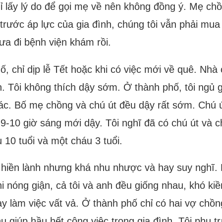
 lấy lý do để gọi mẹ về nên không đồng ý. Mẹ chồn
 trước áp lực của gia đình, chúng tôi vẫn phải m
a đi bệnh viện khám rồi.
ố, chỉ dịp lễ Tết hoặc khi có việc mới về quê. Nh
. Tôi không thích dậy sớm. Ở thành phố, tôi ngủ g
ác. Bố mẹ chồng và chú út đều dậy rất sớm. Chú ú
9-10 giờ sáng mới dậy. Tôi nghĩ đã có chú út và
u 10 tuổi và một cháu 3 tuổi.
 hiền lành nhưng khá nhu nhược và hay suy nghĩ. 
i nóng giận, cả tôi và anh đều giống nhau, khó ki
y làm việc vất vả. Ở thành phố chỉ có hai vợ chồng
ụ giúp hầu hết công việc trong gia đình. Tôi phụ 