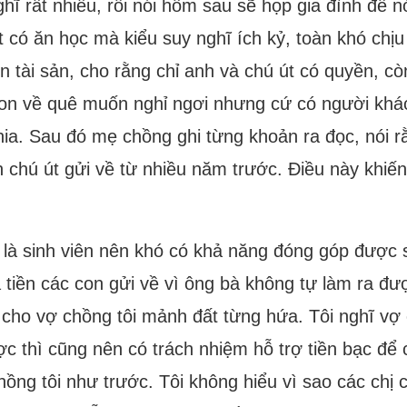
hĩ rất nhiều, rồi nói hôm sau sẽ họp gia đình để 
t có ăn học mà kiểu suy nghĩ ích kỷ, toàn khó chị
n tài sản, cho rằng chỉ anh và chú út có quyền, cò
on về quê muốn nghỉ ngơi nhưng cứ có người khác về
hia. Sau đó mẹ chồng ghi từng khoản ra đọc, nói 
chú út gửi về từ nhiều năm trước. Điều này khiến 
n là sinh viên nên khó có khả năng đóng góp được
à tiền các con gửi về vì ông bà không tự làm ra đư
cho vợ chồng tôi mảnh đất từng hứa. Tôi nghĩ vợ 
 thì cũng nên có trách nhiệm hỗ trợ tiền bạc để 
chồng tôi như trước. Tôi không hiểu vì sao các ch