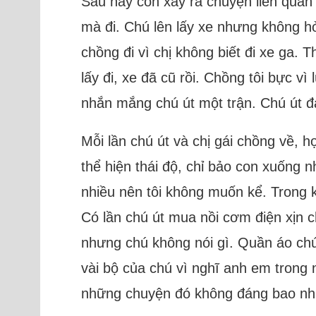
Sau này còn xảy ra chuyện liên quan đ
mà đi. Chú lên lấy xe nhưng không hỏi
chồng đi vì chị không biết đi xe ga. 
lấy đi, xe đã cũ rồi. Chồng tôi bực v
nhắn mắng chú út một trận. Chú út đ
Mỗi lần chú út và chị gái chồng về,
thể hiện thái độ, chỉ bảo con xuống 
nhiều nên tôi không muốn kể. Trong kh
Có lần chú út mua nồi cơm điện xịn 
nhưng chú không nói gì. Quần áo chú 
vài bộ của chú vì nghĩ anh em trong
những chuyện đó không đáng bao nh