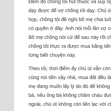
Đêm đó chồng tôi hút thuốc và suy ng
dạy được để vợ chồng tôi dạy. Chú ú
họp, chồng tôi đề nghị bố mẹ chia luô
có quyền ở đây. Anh nói mỗi lần vợ c
Bố mẹ chồng nói cứ để sau này rồi c
chồng tôi thực ra được mua bằng tiền 
từng biết chuyện này.
Theo tôi, thời điểm ấy chú út vẫn cò
cũng nói tiền xây nhà, mua đất đều l
mẹ đang muốn lấy lý do đó để không 
bà, nếu ông bà không chăm cháu được
ngoài, chú út không còn liên lạc với 