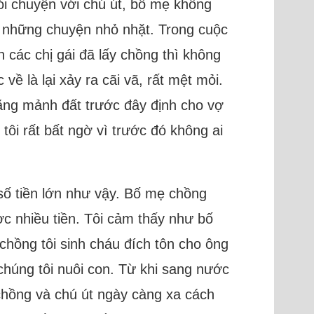
nói chuyện với chú út, bố mẹ không
u những chuyện nhỏ nhặt. Trong cuộc
n các chị gái đã lấy chồng thì không
 là lại xảy ra cãi vã, rất mệt mỏi.
rằng mảnh đất trước đây định cho vợ
tôi rất bất ngờ vì trước đó không ai
 số tiền lớn như vậy. Bố mẹ chồng
ợc nhiều tiền. Tôi cảm thấy như bố
chồng tôi sinh cháu đích tôn cho ông
chúng tôi nuôi con. Từ khi sang nước
ị chồng và chú út ngày càng xa cách