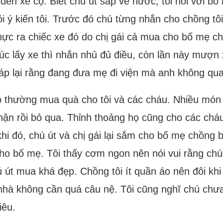
ến xe cộ. Biết chú út sắp về nước, tôi nói với bố
 ý kiến tôi. Trước đó chú từng nhắn cho chồng tôi
Thực ra chiếc xe đó do chị gái cả mua cho bố mẹ c
ì lúc lấy xe thì nhắn nhủ đủ điều, còn lần này mượn
áp lại rằng đang đưa mẹ đi viện mà anh không qua
 họ thường mua quà cho tôi và các cháu. Nhiều món
nhận rồi bỏ qua. Thỉnh thoảng họ cũng cho các cháu
i đó, chú út và chị gái lại sắm cho bố mẹ chồng b
cho bố mẹ. Tôi thấy cơm ngon nên nói vui rằng chú
út mua khá đẹp. Chồng tôi ít quần áo nên đôi khi
 nhà không cần quá câu nệ. Tôi cũng nghĩ chú chưa
iêu.