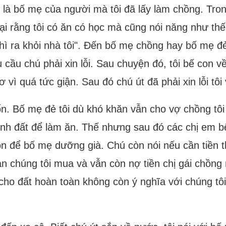
à bố mẹ của người mà tôi đã lấy làm chồng. Trong 
i rằng tôi có ăn có học mà cũng nói năng như thế. 
ì ra khỏi nhà tôi". Đến bố mẹ chồng hay bố mẹ đẻ 
u cầu chú phải xin lỗi. Sau chuyện đó, tôi bế con 
 vì quá tức giận. Sau đó chú út đã phải xin lỗi tôi
ốn. Bố mẹ đẻ tôi dù khó khăn vẫn cho vợ chồng t
ảnh đất để làm ăn. Thế nhưng sau đó các chị em b
n để bố mẹ dưỡng già. Chú còn nói nếu cần tiền t
n chúng tôi mua và vẫn còn nợ tiền chị gái chồng
cho đất hoàn toàn không còn ý nghĩa với chúng tôi