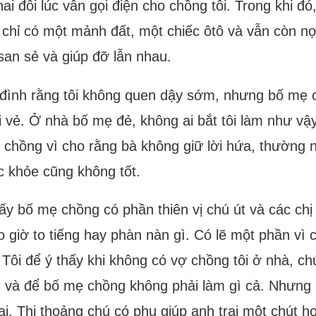
hai đôi lúc vẫn gọi điện cho chồng tôi. Trong khi đ
 chỉ có một mảnh đất, một chiếc ôtô và vẫn còn nợ 
san sẻ và giúp đỡ lẫn nhau.
ia đình rằng tôi không quen dậy sớm, nhưng bố m
vẻ. Ở nhà bố mẹ đẻ, không ai bắt tôi làm như vậy
 chồng vì cho rằng bà không giữ lời hứa, thường n
ức khỏe cũng không tốt.
ấy bố mẹ chồng có phần thiên vị chú út và các chị 
giờ to tiếng hay phàn nàn gì. Có lẽ một phần vì 
Tôi để ý thấy khi không có vợ chồng tôi ở nhà, ch
và để bố mẹ chồng không phải làm gì cả. Nhưng khi
i. Thi thoảng chú có phụ giúp anh trai một chút h