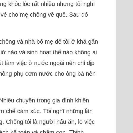
g khóc lóc rất nhiều nhưng tôi nghĩ
ua vé cho mẹ chồng về quê. Sau đó
à chồng và nhà bố mẹ đẻ tôi ở khá gần
iờ nào và sinh hoạt thế nào không ai
t làm việc ở nước ngoài nên chỉ dịp
 chồng phụ cơm nước cho ông bà nên
Nhiều chuyện trong gia đình khiến
ềm chế cảm xúc. Tôi nghĩ những lần
. Chồng tôi là người nấu ăn, lo việc
trách kế toán và chăm con. Thỉnh