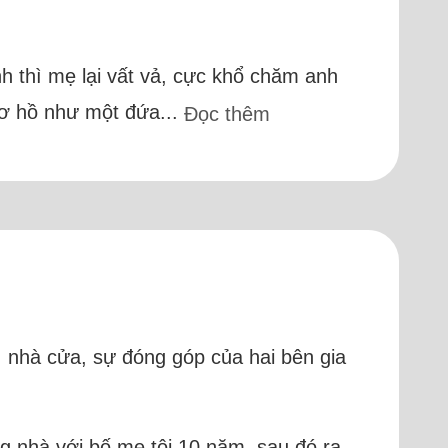
nh thì mẹ lại vất vả, cực khổ chăm anh
 mơ hồ như một đứa...
Đọc thêm
, nhà cửa, sự đóng góp của hai bên gia
ng nhà với bố mẹ tôi 10 năm, sau đó ra