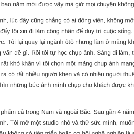
ng bao năm mới được vậy mà giờ mọi chuyện không
ịnh, lúc đấy cũng chẳng có ai động viên, không mộ
đấy tôi xin đi làm công nhân để duy trì cuộc sống.
. Tôi lại quay lại ngành ôtô nhưng làm ở mảng kh
vấn đề gì. Rồi tôi tự học chụp ảnh. Sáng đi làm, t
 rất khó khăn vì tôi chọn một mảng chụp ảnh man
ra có rất nhiều người khen và có nhiều người thu
nhìn những bức ảnh mình chụp cho khách được khen
ản phẩm cả trong Nam và ngoài Bắc. Sau gần 4 năm
nh. Tôi mở một studio nhỏ và thử sức mình, muốn
u không có tiến triển hoặc cơ hội nghề nghiệp là 