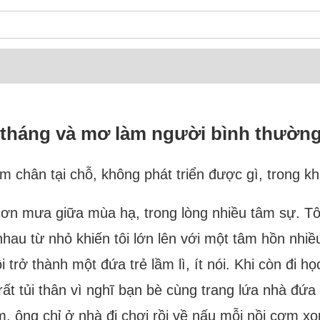
ả tháng và mơ làm người bình thườn
 chân tại chỗ, không phát triển được gì, trong kh
 cơn mưa giữa mùa hạ, trong lòng nhiều tâm sự. Tô
hau từ nhỏ khiến tôi lớn lên với một tâm hồn nhiề
trở thành một đứa trẻ lầm lì, ít nói. Khi còn đi h
 rất tủi thân vì nghĩ bạn bè cùng trang lứa nhà đứ
àm, ông chỉ ở nhà đi chơi rồi về nấu mỗi nồi cơm x