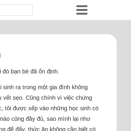
g
i đó bạn bè đã ổn định.
i sinh ra trong một gia đình không
u vết sẹo. Cũng chính vì việc chứng
ọc, tôi được xếp vào những học sinh có
a nào cũng đầy đủ, sao mình lại như
ong để đấy, thức ăn không cần biết có