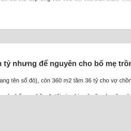
ền tỷ nhưng để nguyên cho bố mẹ trồ
ng tên sổ đỏ), còn 360 m2 tầm 36 tỷ cho vợ chồng
ản của bố mẹ chồng", tôi xin chia sẻ câu chuyện c
 có 600 m2 đất trung tâm, nhà có hai chị gái và ch