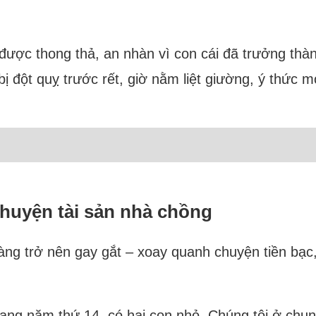
ã được thong thả, an nhàn vì con cái đã trưởng thà
i bị đột quỵ trước rết, giờ nằm liệt giường, ý thức
chuyện tài sản nhà chồng
àng trở nên gay gắt – xoay quanh chuyện tiền bạc
sang năm thứ 14, có hai con nhỏ. Chúng tôi ở chu