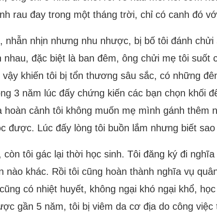
 rau đay trong một tháng trời, chỉ có canh đó với 
ó, nhẫn nhịn nhưng nhu nhược, bị bố tôi đánh chử
 nhau, đặc biệt là ban đêm, ông chửi mẹ tôi suốt c
ậy khiến tôi bị tổn thương sâu sắc, có những đêm 
 xong 3 năm lúc đấy chứng kiến các bạn chọn khối để
nhà hoàn cảnh tôi không muốn mẹ mình gánh thêm 
học được. Lúc đấy lòng tôi buồn lắm nhưng biết sao
, còn tôi gác lại thời học sinh. Tôi đăng ký đi ngh
ọn nào khác. Rồi tôi cũng hoàn thành nghĩa vụ qu
 cũng có nhiệt huyết, không ngại khó ngại khổ, học
ợc gần 5 năm, tôi bị viêm da cơ địa do công việc t