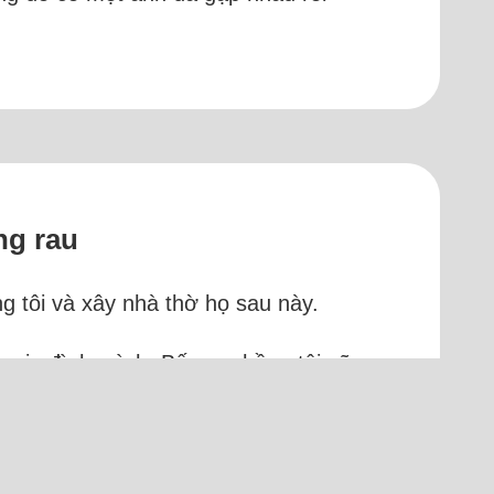
ng rau
 tôi và xây nhà thờ họ sau này.
ủa gia đình mình. Bố mẹ chồng tôi cũng
ồng tôi, kinh tế không dư dả gì. Bố mẹ