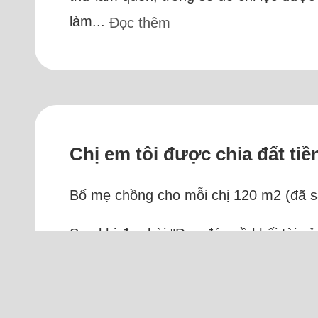
làm...
Đọc thêm
Chị em tôi được chia đất ti
Bố mẹ chồng cho mỗi chị 120 m2 (đã sa
Sau khi đọc bài "Đau đáu về khối tài s
chia đất cho mấy chị em. Nhà chồng tôi
chồng cho...
Đọc thêm