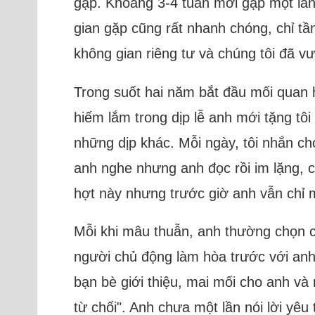
gặp. Khoảng 3-4 tuần mới gặp một lần
gian gặp cũng rất nhanh chóng, chỉ tầm
không gian riêng tư và chúng tôi đã v
Trong suốt hai năm bắt đầu mối quan h
hiếm lắm trong dịp lễ anh mới tặng tô
những dịp khác. Mỗi ngày, tôi nhắn ch
anh nghe nhưng anh đọc rồi im lặng, có
hợt này nhưng trước giờ anh vẫn chỉ m
Mỗi khi mâu thuẫn, anh thường chọn các
người chủ động làm hòa trước với anh v
bạn bè giới thiệu, mai mối cho anh và
từ chối". Anh chưa một lần nói lời yê