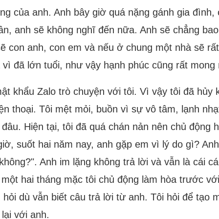
ng của anh. Anh bây giờ quá nặng gánh gia đình, 
ân, anh sẽ không nghĩ đến nữa. Anh sẽ chẳng bao 
ẽ con anh, con em và nếu ở chung một nhà sẽ rất
 vì đã lớn tuổi, như vậy hạnh phúc cũng rất mong
mật khẩu Zalo trò chuyện với tôi. Vì vậy tôi đã hủ
iện thoại. Tôi mệt mỏi, buồn vì sự vô tâm, lạnh nhạ
đâu. Hiện tại, tôi đã quá chán nản nên chủ động h
giờ, suốt hai năm nay, anh gặp em vì lý do gì? A
 không?". Anh im lặng không trả lời và vẫn là cái 
 một hai tháng mặc tôi chủ động làm hòa trước với
hỏi dù vẫn biết câu trả lời từ anh. Tôi hỏi để tạo
ại với anh.