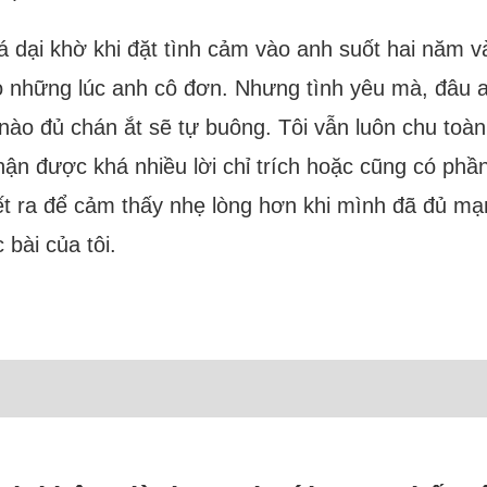
quá dại khờ khi đặt tình cảm vào anh suốt hai năm 
o những lúc anh cô đơn. Nhưng tình yêu mà, đâu ai
hi nào đủ chán ắt sẽ tự buông. Tôi vẫn luôn chu t
nhận được khá nhiều lời chỉ trích hoặc cũng có phầ
viết ra để cảm thấy nhẹ lòng hơn khi mình đã đủ 
bài của tôi.