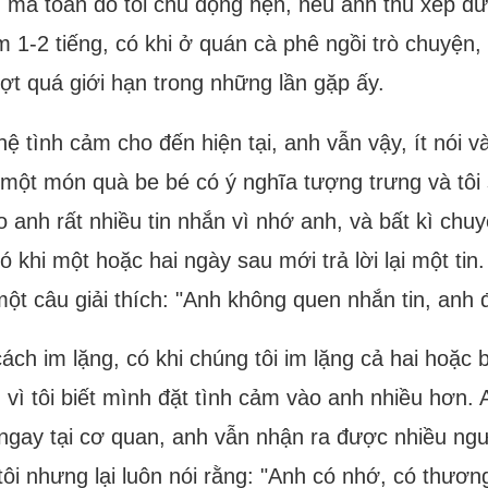
 mà toàn do tôi chủ động hẹn, nếu anh thu xếp đượ
 1-2 tiếng, có khi ở quán cà phê ngồi trò chuyện,
ượt quá giới hạn trong những lần gặp ấy.
ệ tình cảm cho đến hiện tại, anh vẫn vậy, ít nói v
i một món quà be bé có ý nghĩa tượng trưng và tôi 
o anh rất nhiều tin nhắn vì nhớ anh, và bất kì ch
 khi một hoặc hai ngày sau mới trả lời lại một tin.
ột câu giải thích: "Anh không quen nhắn tin, anh đ
h im lặng, có khi chúng tôi im lặng cả hai hoặc ba
ì tôi biết mình đặt tình cảm vào anh nhiều hơn. A
 ngay tại cơ quan, anh vẫn nhận ra được nhiều ng
u tôi nhưng lại luôn nói rằng: "Anh có nhớ, có thư