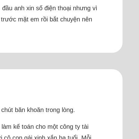
 đầu anh xin số điện thoại nhưng vì
n trước mặt em rồi bắt chuyện nên
t chút băn khoăn trong lòng.
 làm kế toán cho một công ty tài
 cô con gái xinh xắn ba tuổi. Mỗi