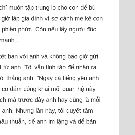
chỉ muốn tập trung lo cho con để bù
giờ lập gia đình vì sợ cảnh mẹ kế con
 phiền phức. Còn nếu lấy người độc
 manh".
y kết bạn với anh và không bao giờ gửi
t từ anh. Tôi vẫn tỉnh táo để nhận ra
ỏi thẳng anh: "Ngay cả tiếng yêu anh
nh có dám công khai mối quan hệ này
cách mà trước đây anh hay dùng là mỗi
 anh. Nhưng lần này, tôi quyết tâm
 mâu thuẫn, để anh im lặng và để bản