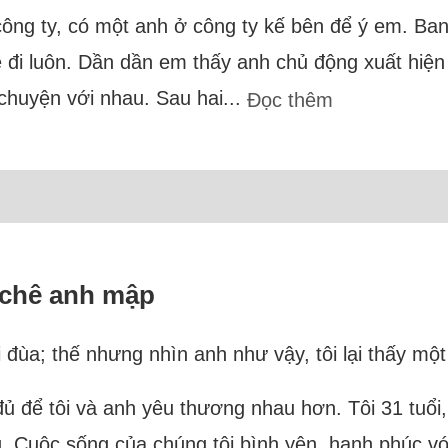
công ty, có một anh ở công ty kế bên để ý em. Ban
ẽ đi luôn. Dần dần em thấy anh chủ động xuất hiệ
chuyện với nhau. Sau hai...
Đọc thêm
i chê anh mập
ói đùa; thế nhưng nhìn anh như vậy, tôi lại thấy mộ
đủ để tôi và anh yêu thương nhau hơn. Tôi 31 tuổi,
g. Cuộc sống của chúng tôi bình yên, hạnh phúc với