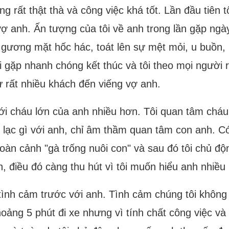
ông rất thật thà và công việc khá tốt. Lần đầu tiên
vợ anh. Ấn tượng của tôi về anh trong lần gặp ngà
ương mặt hốc hác, toát lên sự mệt mỏi, u buồn, 
ổi gặp nhanh chóng kết thúc và tôi theo mọi người
ư rất nhiều khách đến viếng vợ anh.
ới cháu lớn của anh nhiều hơn. Tôi quan tâm cháu v
 lạc gì với anh, chỉ âm thầm quan tâm con anh. Có
àn cảnh "gà trống nuôi con" và sau đó tôi chủ động
nh, điều đó càng thu hút vì tôi muốn hiểu anh nhiều
tình cảm trước với anh. Tình cảm chúng tôi không 
ảng 5 phút đi xe nhưng vì tính chất công việc và 