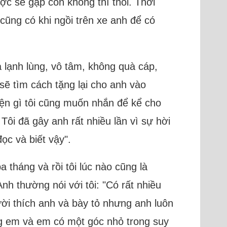
c sẽ gặp còn không thì thôi. Thời
 cũng có khi ngồi trên xe anh để có
à lạnh lùng, vô tâm, không quà cáp,
sẽ tìm cách tặng lại cho anh vào
uyện gì tôi cũng muốn nhắn để kể cho
 Tôi đã gây anh rất nhiều lần vì sự hời
ọc và biết vậy".
 tháng và rồi tôi lúc nào cũng là
nh thường nói với tôi: "Có rất nhiều
ười thích anh và bày tỏ nhưng anh luôn
ơng em và em có một góc nhỏ trong suy