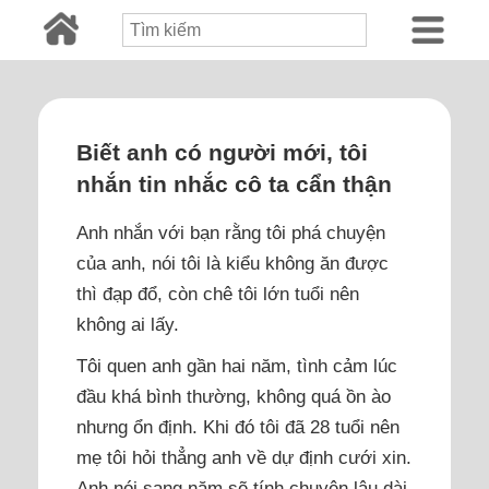
Biết anh có người mới, tôi
nhắn tin nhắc cô ta cẩn thận
Anh nhắn với bạn rằng tôi phá chuyện
của anh, nói tôi là kiểu không ăn được
thì đạp đổ, còn chê tôi lớn tuổi nên
không ai lấy.
Tôi quen anh gần hai năm, tình cảm lúc
đầu khá bình thường, không quá ồn ào
nhưng ổn định. Khi đó tôi đã 28 tuổi nên
mẹ tôi hỏi thẳng anh về dự định cưới xin.
Anh nói sang năm sẽ tính chuyện lâu dài,