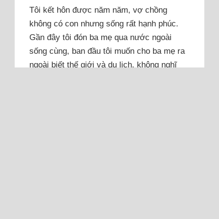
Tôi kết hôn được năm năm, vợ chồng
không có con nhưng sống rất hạnh phúc.
Gần đây tôi đón ba mẹ qua nước ngoài
sống cùng, ban đầu tôi muốn cho ba mẹ ra
ngoài biết thế giới và du lịch, không nghĩ
ông bà sẽ muốn ở lại lâu dài. Ba tôi đã yếu,
muốn ở lại, còn...
Đọc thêm
Tôi gặp được 'tình yêu đích
thực' khi đã có gia đình êm ấm
Tôi không muốn gọi câu chuyện này là
ngoại tình, vì với tôi đó là một tình yêu thật
sự nhưng xuất hiện sai thời điểm.