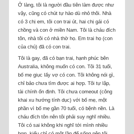
Ở làng, tôi là người đầu tiên làm được như
vậy, cũng có chút tự hào dù nhỏ thôi. Nhà
có 3 chị em, tôi con trai út, hai chị gái có
chồng và con ở miền Nam. Tôi là cháu đích
tôn, nhà tôi có nhà thờ họ. Em trai họ (con
của chú) đã có con trai.
Tôi là gay, đã có bạn trai, hạnh phúc bên
Australia, không muốn có con. Tôi 31 tuổi,
bố mẹ giục lấy vợ có con. Tôi không nói gì,
chỉ bảo chưa tìm được ai hợp. Tôi tự lập,
tài chính ổn định. Tôi chưa comeout (công
khai xu hướng tính dục) với bố mẹ, một
phần vì bố mẹ gần 70 tuổi, có bệnh nền. Là
cháu đích tôn nên tôi phải suy nghĩ nhiều.
Tôi có sai không khi nghĩ tới mình nhiều
hơn, kiểu chỉ có một lần để sống nên tôi