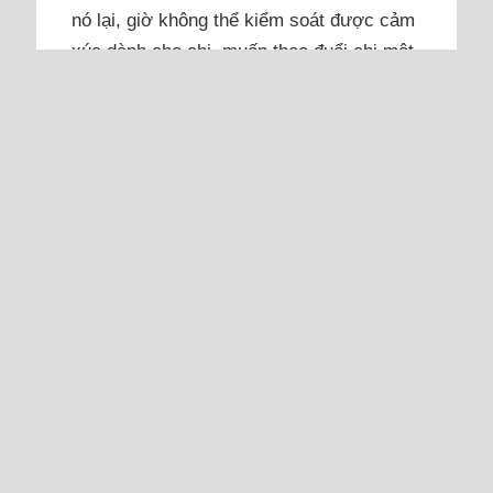
nó lại, giờ không thể kiểm soát được cảm
xúc dành cho chị, muốn theo đuổi chị một
lần nữa.
Tôi 26 tuổi, công việc tốt và ngoại hình
sáng vì biết ăn diện. Tôi rất năng động,
thích thanh gia hoạt động cộng đồng. Bạn
trai 31 tuổi, quen biết nhau hơn 3 năm,
hẹn hò hai năm rưỡi. Mẹ anh đã đề cập
chuyện cưới xin. Chúng tôi cũng thấy đã
đến...
Đọc thêm
Mỗi lần vợ chồng mâu thuẫn,
anh lại bảo tôi: 'Mày biến đi'