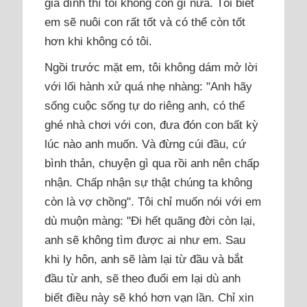
gia đình thì tôi không còn gì nữa. Tôi biết
em sẽ nuôi con rất tốt và có thể còn tốt
hơn khi không có tôi.
Ngồi trước mặt em, tôi không dám mở lời
với lối hành xử quá nhẹ nhàng: "Anh hãy
sống cuộc sống tự do riêng anh, có thể
ghé nhà chơi với con, đưa đón con bất kỳ
lúc nào anh muốn. Và đừng cúi đầu, cứ
bình thản, chuyện gì qua rồi anh nên chấp
nhận. Chấp nhận sự thật chúng ta không
còn là vợ chồng". Tôi chỉ muốn nói với em
dù muộn màng: "Đi hết quãng đời còn lại,
anh sẽ không tìm được ai như em. Sau
khi ly hôn, anh sẽ làm lại từ đầu và bắt
đầu từ anh, sẽ theo đuổi em lại dù anh
biết điều này sẽ khó hơn vạn lần. Chỉ xin