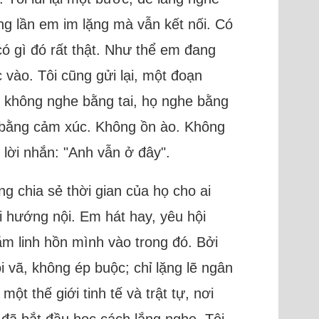
ng lần em im lặng mà vẫn kết nối. Có
ó gì đó rất thật. Như thể em đang
vào. Tôi cũng gửi lại, một đoạn
i không nghe bằng tai, họ nghe bằng
u, bằng cảm xúc. Không ồn ào. Không
 lời nhắn: "Anh vẫn ở đây".
g chia sẻ thời gian của họ cho ai
i hướng nội. Em hát hay, yêu hội
ắm linh hồn mình vào trong đó. Bởi
i vã, không ép buộc; chỉ lặng lẽ ngân
t thế giới tinh tế và trật tự, nơi
đã bắt đầu học cách lắng nghe. Tôi,