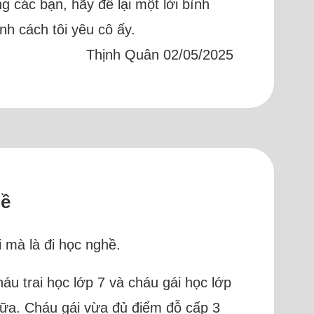
các bạn, hãy để lại một lời bình
nh cách tôi yêu cô ấy.
Thịnh Quân 02/05/2025
hề
 mà là đi học nghề.
háu trai học lớp 7 và cháu gái học lớp
 nữa. Cháu gái vừa đủ điểm đỗ cấp 3