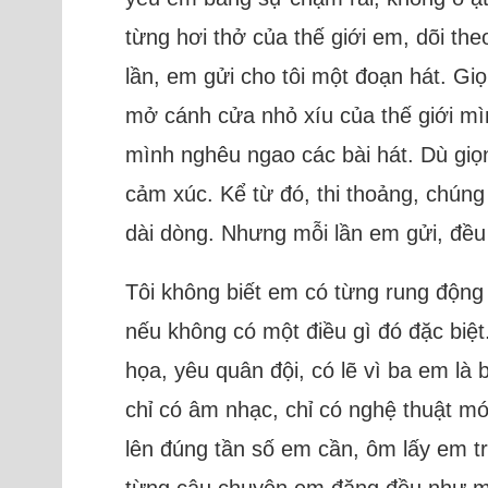
từng hơi thở của thế giới em, dõi th
lần, em gửi cho tôi một đoạn hát. Gi
mở cánh cửa nhỏ xíu của thế giới mì
mình nghêu ngao các bài hát. Dù giọ
cảm xúc. Kể từ đó, thi thoảng, chúng
dài dòng. Nhưng mỗi lần em gửi, đều 
Tôi không biết em có từng rung động 
nếu không có một điều gì đó đặc biệt
họa, yêu quân đội, có lẽ vì ba em là
chỉ có âm nhạc, chỉ có nghệ thuật mới
lên đúng tần số em cần, ôm lấy em tro
từng câu chuyện em đăng đều như một