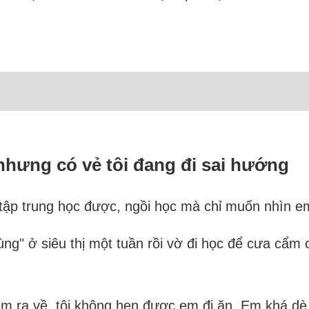
 nhưng có vẻ tôi đang đi sai hướng
 tập trung học được, ngồi học mà chỉ muốn nhìn e
 vùng" ở siêu thị một tuần rồi vờ đi học để cưa cẩ
.
m ra về, tôi không hẹn được em đi ăn. Em khá dè 