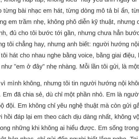
eo từng bài nhạc em hát, từng dòng mô tả bí ẩn, từ
ọng em trầm nhẹ, không phô diễn kỹ thuật, nhưng c
nh, đủ cho tôi bước tới gần, nhưng chưa hẳn bước 
ng tôi chẳng hay, nhưng anh biết: người hướng nộ
 tôi hát cho nhau nghe bằng voice, bằng giai điệ
như "em ở đây" nhẹ nhàng. Mỗi lần tôi gửi, là một
vì mình không, nhưng tôi tin người hướng nội khôn
. Em đã chia sẻ, dù chỉ một phần nhỏ. Em là ngườ
 bộ đội. Em không chỉ yêu nghệ thuật mà còn gửi g
 hồi đáp lại em theo cách dịu dàng nhất, không vộ
ng những khi không ai hiểu được. Em sống trong mộ
 bản nhạc, chỉ gửi đến người biết lắng nghe. Toi 