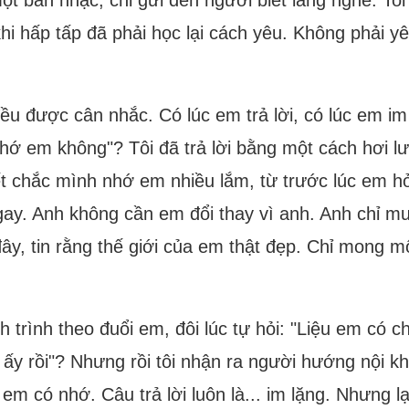
khi hấp tấp đã phải học lại cách yêu. Không phải y
đều được cân nhắc. Có lúc em trả lời, có lúc em im
Nhớ em không"? Tôi đã trả lời bằng một cách hơi l
ết chắc mình nhớ em nhiều lắm, từ trước lúc em hỏi
gay. Anh không cần em đổi thay vì anh. Anh chỉ mu
đây, tin rằng thế giới của em thật đẹp. Chỉ mong 
h trình theo đuổi em, đôi lúc tự hỏi: "Liệu em có 
i ấy rồi"? Nhưng rồi tôi nhận ra người hướng nội k
em có nhớ. Câu trả lời luôn là... im lặng. Nhưng lạ