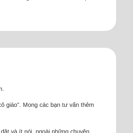
m.
m cô giáo". Mong các bạn tư vấn thêm
dặt và ít nói, ngoài những chuyện