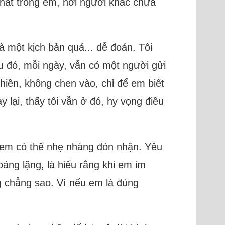
nhất trong em, nơi người khác chưa
à một kịch bản quá... dễ đoán. Tôi
u đó, mỗi ngày, vẫn có một người gửi
hiền, không chen vào, chỉ để em biết
lại, thấy tôi vẫn ở đó, hy vọng điều
à em có thể nhẹ nhàng đón nhận. Yêu
ng lặng, là hiểu rằng khi em im
g chẳng sao. Vì nếu em là đúng