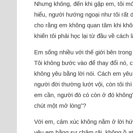
Nhưng không, đến khi gặp em, tôi mới
hiểu, người hướng ngoại như tôi rất d
cho rằng em không quan tâm khi khôn
khiến tôi phải học lại từ đầu về cách
Em sống nhiều với thế giới bên trong 
Tôi không bước vào để thay đổi nó, 
không yêu bằng lời nói. Cách em yê
người đời thường lướt vội, còn tôi th
em cần, người đó có còn ở đó không"?
chút một mở lòng"?
Với em, cảm xúc không nằm ở lời hứa
yêu em bằng sự chậm rãi, không ồ ạt,