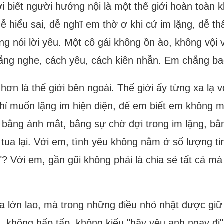
 biết người hướng nội là một thế giới hoàn toàn 
ễ hiểu sai, dễ nghĩ em thờ ơ khi cứ im lặng, dễ t
g nói lời yêu. Một cô gái không ồn ào, không vội
 lắng nghe, cách yêu, cách kiên nhẫn. Em chẳng bao 
hơn là thế giới bên ngoài. Thế giới ấy từng xa lạ v
chỉ muốn lặng im hiện diện, để em biết em không
u bằng ánh mắt, bằng sự chờ đợi trong im lặng, 
ì tua lại. Với em, tình yêu không nằm ở số lượng 
 Với em, gần gũi không phải là chia sẻ tất cả mà 
 lớn lao, mà trong những điều nhỏ nhặt được giữ
 không hấp tấp, không kiểu "hãy yêu anh ngay đi". 