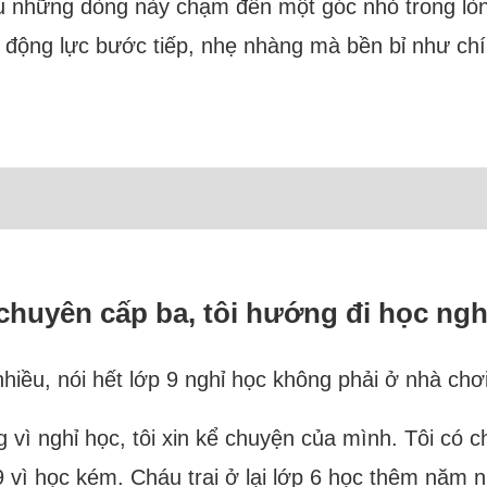
những dòng này chạm đến một góc nhỏ trong lòng 
êm động lực bước tiếp, nhẹ nhàng mà bền bỉ như chí
huyên cấp ba, tôi hướng đi học ng
hiều, nói hết lớp 9 nghỉ học không phải ở nhà chơi
g vì nghỉ học, tôi xin kể chuyện của mình. Tôi có c
9 vì học kém. Cháu trai ở lại lớp 6 học thêm năm