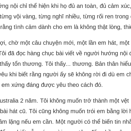
 nội chỉ thể hiện khi họ đủ an toàn, đủ cảm xúc, 
 từng vội vàng, từng nghĩ nhiều, từng rối ren tro
 rằng tình cảm dành cho em là không thật lòng, th
ợi, chờ một câu chuyện mới, một lần em hát, một 
ôi đã đọc hàng chục bài viết về người hướng nội để
n thấy tổn thương. Tôi thấy... thương. Bản thân h
êu khi biết rằng người ấy sẽ không rời đi dù em chư
in em xứng đáng được yêu theo cách đó.
 Australia 2 năm. Tôi không muốn trở thành một vệ
 bài hát cũ. Tôi cũng không muốn trói em bằng lời
ầm lặng nếu em cần. Một người có thể biến tin nh