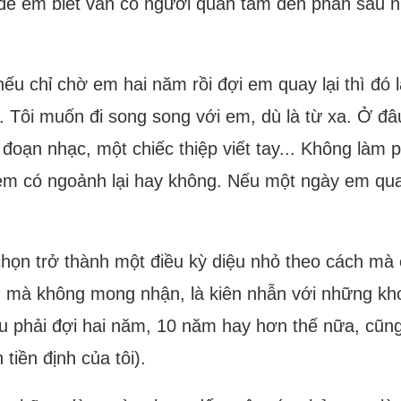
ơ để em biết vẫn có người quan tâm đến phần sâu 
ếu chỉ chờ em hai năm rồi đợi em quay lại thì đó l
Tôi muốn đi song song với em, dù là từ xa. Ở đâ
oạn nhạc, một chiếc thiệp viết tay... Không làm p
m có ngoảnh lại hay không. Nếu một ngày em quay 
 chọn trở thành một điều kỳ diệu nhỏ theo cách m
 mà không mong nhận, là kiên nhẫn với những khoả
ếu phải đợi hai năm, 10 năm hay hơn thế nữa, cũn
tiền định của tôi).