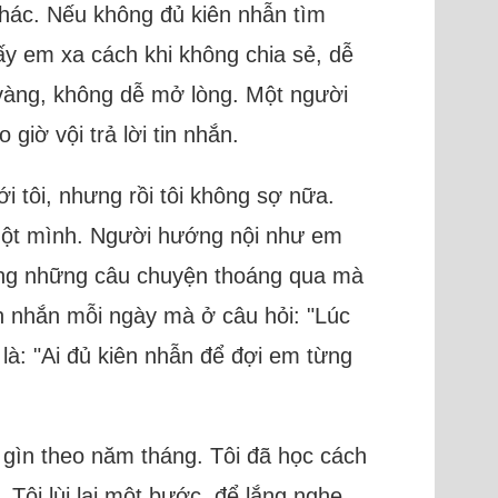
khác. Nếu không đủ kiên nhẫn tìm
hấy em xa cách khi không chia sẻ, dễ
 vàng, không dễ mở lòng. Một người
giờ vội trả lời tin nhắn.
ới tôi, nhưng rồi tôi không sợ nữa.
 một mình. Người hướng nội như em
bằng những câu chuyện thoáng qua mà
tin nhắn mỗi ngày mà ở câu hỏi: "Lúc
là: "Ai đủ kiên nhẫn để đợi em từng
 gìn theo năm tháng. Tôi đã học cách
Tôi lùi lại một bước, để lắng nghe