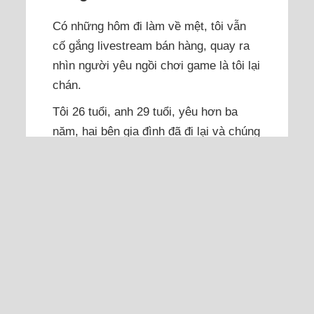
Có những hôm đi làm về mệt, tôi vẫn
cố gắng livestream bán hàng, quay ra
nhìn người yêu ngồi chơi game là tôi lại
chán.
Tôi 26 tuổi, anh 29 tuổi, yêu hơn ba
năm, hai bên gia đình đã đi lại và chúng
tôi quyết định cưới trong vài tháng tới.
Anh hiền lành, chu đáo, tình cảm và
đáng tin cậy. Anh đi đâu cũng muốn có
người yêu đi cùng, không muốn để tôi
phải lo lắng. Ba năm yêu nhau, anh
chưa...
Đọc thêm