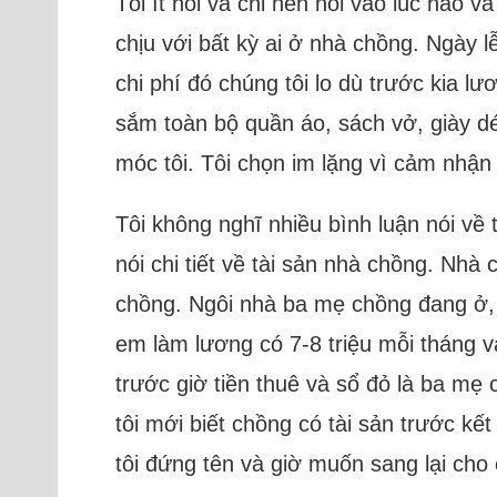
Tôi ít nói và chỉ nên nói vào lúc nào 
chịu với bất kỳ ai ở nhà chồng. Ngày lễ
chi phí đó chúng tôi lo dù trước kia 
sắm toàn bộ quần áo, sách vở, giày dé
móc tôi. Tôi chọn im lặng vì cảm nhận
Tôi không nghĩ nhiều bình luận nói về 
nói chi tiết về tài sản nhà chồng. Nhà
chồng. Ngôi nhà ba mẹ chồng đang ở, c
em làm lương có 7-8 triệu mỗi tháng và
trước giờ tiền thuê và sổ đỏ là ba mẹ
tôi mới biết chồng có tài sản trước kế
tôi đứng tên và giờ muốn sang lại cho 