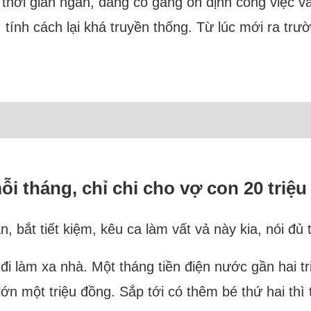
m thời gian ngắn, đang cố gắng ổn định công việc v
 tính cách lại khá truyền thống. Từ lúc mới ra t
i tháng, chỉ chi cho vợ con 20 triệu
, bắt tiết kiệm, kêu ca làm vất vả này kia, nói đủ 
i làm xa nhà. Một tháng tiền điện nước gần hai tri
 lớn một triệu đồng. Sắp tới có thêm bé thứ hai thì