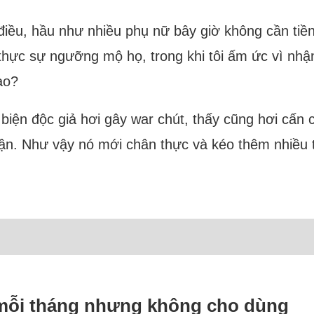
 điều, hầu như nhiều phụ nữ bây giờ không cần tiề
ôi thực sự ngưỡng mộ họ, trong khi tôi ấm ức vì n
ao?
 biện độc giả hơi gây war chút, thấy cũng hơi cấn 
luận. Như vậy nó mới chân thực và kéo thêm nhiều
g mỗi tháng nhưng không cho dùng