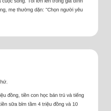
à cuộc sống. Tôi lớn lên trong gia đình
rường, mẹ thường dặn: "Chọn người yêu
thứ.
ệu đồng, tiền con học bán trú và tiếng
 tiền sữa bỉm tầm 4 triệu đồng và 10