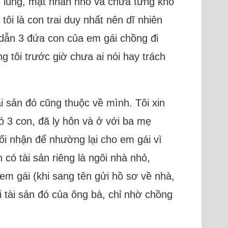
ạnh lùng, mặt nhăn nhó và chưa từng khó
tôi là con trai duy nhất nên dĩ nhiên
 dẫn 3 đứa con của em gái chồng đi
 tôi trước giờ chưa ai nói hay trách
ài sản đó cũng thuộc về mình. Tôi xin
có 3 con, đã ly hôn và ở với ba mẹ
ối nhận để nhường lại cho em gái vì
có tài sản riêng là ngôi nhà nhỏ,
em gái (khi sang tên gửi hồ sơ về nhà,
ói tài sản đó của ông bà, chỉ nhờ chồng