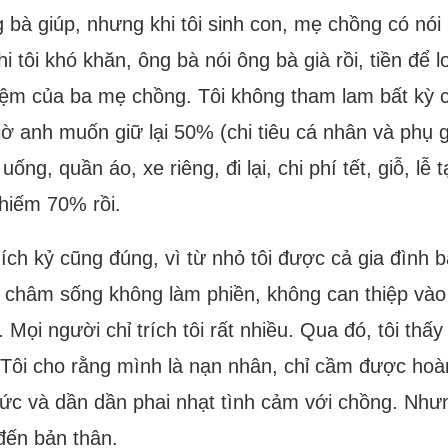
bà giúp, nhưng khi tôi sinh con, mẹ chồng có nói rằ
i tôi khó khăn, ông bà nói ông bà già rồi, tiền để lo
hiệm của ba mẹ chồng. Tôi không tham lam bất kỳ 
giờ anh muốn giữ lại 50% (chi tiêu cá nhân và phụ 
uống, quần áo, xe riêng, đi lại, chi phí tết, giỗ, lễ
chiếm 70% rồi.
i ích kỷ cũng đúng, vì từ nhỏ tôi được cả gia đình 
ng châm sống không làm phiền, không can thiệp vào 
 Mọi người chỉ trích tôi rất nhiều. Qua đó, tôi thấ
ẹ. Tôi cho rằng mình là nạn nhân, chỉ cầm được ho
ức và dần dần phai nhạt tình cảm với chồng. Nhưng
 đến bản thân.