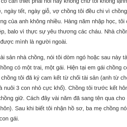
và có cần thiết phải nói hay không chứ tôi không l
, ngày tết, ngày giỗ, vợ chồng tôi đều chi vì chồng 
lương của anh không nhiều. Hàng năm nhập học, tôi
p, balo vì thực sự yêu thương các cháu. Nhà chồng
 được mình là người ngoài.
tài sản nhà chồng, nói tôi dòm ngó hoặc sau này t
 chồng có một trai, một gái. Hiện tại em gái chồng 
hồng tôi đã ký cam kết từ chối tài sản (anh từ ch
 nuôi 3 con nhỏ cực khổ). Chồng tôi trước kết hôn 
 chồng giữ. Cách đây vài năm đã sang tên qua cho 
t hôn). Sau khi biết tôi nhận hồ sơ, ba mẹ chồng n
con gái.