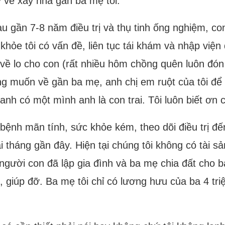
 về xây nhà gần ba mẹ tôi.
au gần 7-8 năm điều trị và thụ tinh ống nghiệm, 
khỏe tôi có vấn đề, liên tục tái khám và nhập viện
 về lo cho con (rất nhiều hôm chồng quên luôn đón 
ong muốn về gần ba mẹ, anh chị em ruột của tôi để
anh có một mình anh là con trai. Tôi luôn biết ơn 
 bệnh mãn tính, sức khỏe kém, theo dõi điều trị đế
 tháng gần đây. Hiện tại chúng tôi không có tài sả
a người con đã lập gia đình và ba mẹ chia đất cho
 giúp đỡ. Ba mẹ tôi chỉ có lương hưu của ba 4 tr