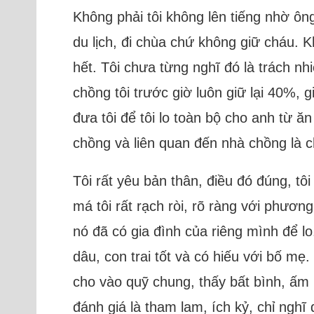
Không phải tôi không lên tiếng nhờ ông 
du lịch, đi chùa chứ không giữ cháu. Kh
hết. Tôi chưa từng nghĩ đó là trách n
chồng tôi trước giờ luôn giữ lại 40%, 
đưa tôi để tôi lo toàn bộ cho anh từ ăn 
chồng và liên quan đến nhà chồng là 
Tôi rất yêu bản thân, điều đó đúng, tô
má tôi rất rạch ròi, rõ ràng với phươ
nó đã có gia đình của riêng mình để lo.
dâu, con trai tốt và có hiếu với bố m
cho vào quỹ chung, thấy bất bình, ấm 
đánh giá là tham lam, ích kỷ, chỉ nghĩ