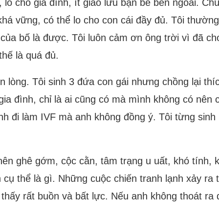
lo cho gia đình, ít giao lưu bạn bè bên ngoài. Chú
 khá vững, có thể lo cho con cái đầy đủ. Tôi thườn
của bố là được. Tôi luôn cảm ơn ông trời vì đã c
thế là quá đủ.
n lòng. Tôi sinh 3 đứa con gái nhưng chồng lại thí
ia đình, chỉ là ai cũng có mà mình không có nên c
anh đi làm IVF mà anh không đồng ý. Tôi từng sinh 
 nên ghê gớm, cộc cằn, tâm trạng u uất, khó tính,
 cụ thể là gì. Những cuộc chiến tranh lạnh xảy ra 
 thấy rất buồn và bất lực. Nếu anh không thoát ra