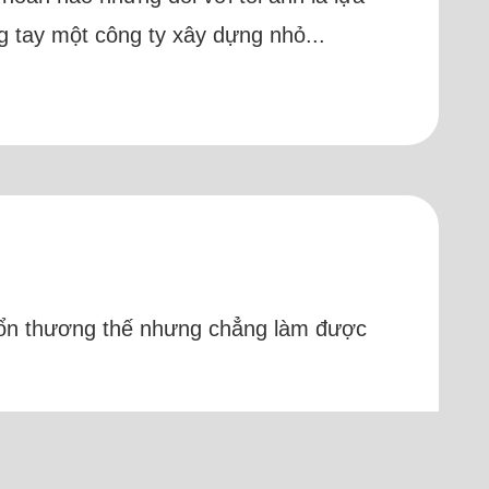
g tay một công ty xây dựng nhỏ...
 tổn thương thế nhưng chẳng làm được
 tại sống cũng gần nhau nên hay sang
ở gần nhất nên chạy qua đưa...