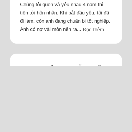
Chúng tôi quen và yêu nhau 4 năm thì
tiến tới hôn nhân. Khi bắt đầu yêu, tôi đã
đi làm, còn anh đang chuẩn bị tốt nghiệp.
Anh có nợ vài môn nên ra...
Đọc thêm
Bạn trai hiền lành bỗng biến
thành 'quái vật' khi say rượu
Hình ảnh anh lúc say và những lời kể
của người bạn vẫn lởn vởn trong tâm trí
tôi.
Tôi 29 tuổi, anh 30, quen nhau được hơn
một năm, lúc nào anh cũng đối xử với tôi