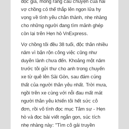
độc giả, mong rằng câu chuyện của hai
vợ chồng có thể thắp lên ngọn lửa hy
vọng về tình yêu chân thành, nhẹ nhàng
cho những người đang tìm mảnh ghép
còn lại trên Hẹn hò VnExpress.
Vợ chồng tôi đều 38 tuổi, độc thân nhiều
năm vì bận rộn công việc cũng như
duyên lành chưa đến. Khoảng một năm
trước tôi gửi thư cho anh trong chuyến
xe từ quê lên Sài Gòn, sau đám cúng
thất của người thân yêu nhất. Trời mưa,
ngồi trên xe cùng với nỗi đau mất mát
người thân yêu khiến tôi hết sức cô
đơn, rồi vô tình đọc mục Tâm sự - Hẹn
hò và đọc bài viết ngắn gọn, súc tích
nhẹ nhàng này: "Tìm cô gái truyền