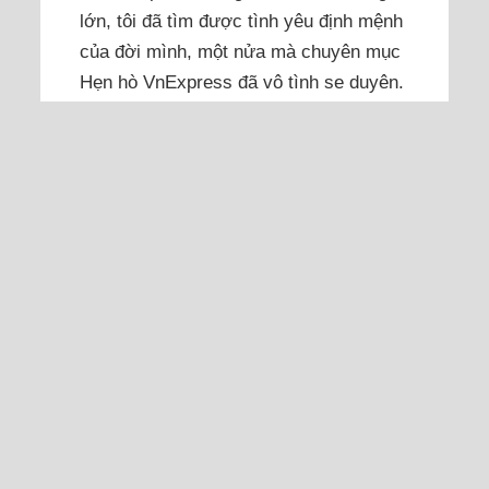
lớn, tôi đã tìm được tình yêu định mệnh
của đời mình, một nửa mà chuyên mục
Hẹn hò VnExpress đã vô tình se duyên.
Hành trình ấy bắt đầu...
Đọc thêm
Tìm được chồng trên cả
tuyệt vời nhờ Hẹn hò
VnExpress
Xin chia sẻ câu chuyện của mình và
chồng mình cho mọi người được biết để
"nhả tí vía" cho cặp đôi nào đang yêu
nhau nhé.