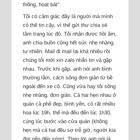
thống, hoạt bát".
Tôi có cảm giác đây là người mà mình
có thể tin cậy, vì thế gửi thư chia sẻ
tâm trạng lúc đó. Tôi nhận được hồi âm,
anh chia buồn cũng hết sức nhẹ nhàng,
tự nhiên. Mail đi mail lại khá nhiều rồi
chúng tôi mới xin zalo nhắn tin và gặp
nhau. Trước khi gặp, anh nói anh bình
thường lắm, cách sống đơn giản từ bề
ngoài đến xe cộ. Cũng vừa hay tôi sống
nhẹ nhàng, đơn giản. Cả hai hẹn nhau ở
quán cà phê đẹp, bình yên, có rất nhiều
hoa lúc 19h, thế mà đều đến lúc 1h30,
cùng lúc bước vào cửa quán (không
hẹn mà cả hai đều sợ trễ giờ, người kia
đợi nên đến sớm). Theo lời anh nói là