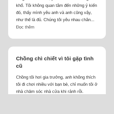
khổ. Tôi không quan tâm đến những ý kiến
đó, thấy mình yêu anh và anh cũng vậy,
như thế là đủ. Chúng tôi yêu nhau chân...
Đọc thêm
Chồng chì chiết vì tôi gặp tình
cũ
Chồng tôi hơi gia trưởng, anh không thích
tôi đi chơi nhiều với bạn bè, chỉ muốn tôi ở
nhà chăm sóc nhà cửa khi rảnh rỗi.
Tôi rất thích cà phê cùng bạn, đi mua sắm
một mình và có thể la cà cả buổi, cả ngày