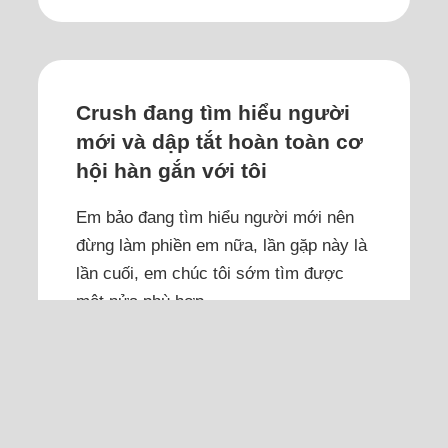
Crush đang tìm hiểu người
mới và dập tắt hoàn toàn cơ
hội hàn gắn với tôi
Em bảo đang tìm hiểu người mới nên
đừng làm phiền em nữa, lần gặp này là
lần cuối, em chúc tôi sớm tìm được
một nửa phù hợp.
Tôi là tác giả bài viết Tôi bị crush chặn
liên lạc vì lỡ nói 'không có cảm xúc với
em' lúc giận dỗi. Sau khi bài được
đăng, tôi đã đọc kỹ các bình luận và