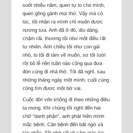
suốt nhiều năm, quen tự lo cho mình,
quen gồng gánh mọi thứ. Vậy mà có
lúc, tôi nhận ra mình chỉ muốn được
nương tựa. Anh đã ở đó, dịu dàng,
chậm rãi, thương tôi như một điều rất
tự nhiên. Anh chiều tôi như con gái
nhỏ, lo tôi đi làm về muộn, sợ tôi lười
rồi bỏ lễ nên tuần nào cũng qua đưa
đón cùng đi nhà thờ. Tôi đã nghĩ, sau
những tháng ngày một mình, cuối cùng
cũng tìm được một bờ vai.
Cuộc đời vốn không đi theo những điều
ta mong. Khi chúng tôi nghĩ đến hai
chữ "danh phận", anh phát hiện mình
mắc bệnh. Căn bệnh đến bất ngờ và
tàn nhẫn. Tôi nhớ rất rõ cảm giác lúc