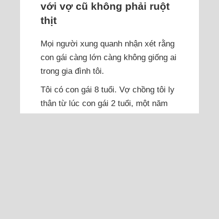
với vợ cũ không phải ruột
thịt
Mọi người xung quanh nhận xét rằng
con gái càng lớn càng không giống ai
trong gia đình tôi.
Tôi có con gái 8 tuổi. Vợ chồng tôi ly
thân từ lúc con gái 2 tuổi, một năm
sau chính thức ra tòa ly hôn. Vợ cũ
giờ đã lấy chồng và có con 5 tuổi.
Con gái ở với tôi cùng ông bà nội từ
lúc ly hôn tới giờ, bé rất ngoan và
tình cảm. Gần đây mọi người xung
quanh (hàng xóm, họ hàng...) nhận
xét rằng con...
Đọc thêm