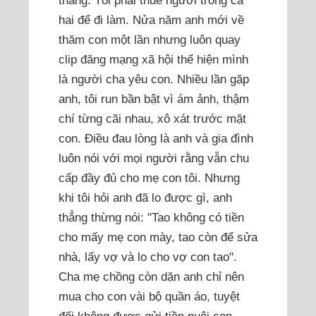
hai để đi làm. Nửa năm anh mới về
thăm con một lần nhưng luôn quay
clip đăng mạng xã hội thể hiện mình
là người cha yêu con. Nhiều lần gặp
anh, tôi run bần bật vì ám ảnh, thậm
chí từng cãi nhau, xô xát trước mặt
con. Điều đau lòng là anh và gia đình
luôn nói với mọi người rằng vẫn chu
cấp đầy đủ cho mẹ con tôi. Nhưng
khi tôi hỏi anh đã lo được gì, anh
thẳng thừng nói: "Tao không có tiền
cho mấy mẹ con mày, tao còn để sửa
nhà, lấy vợ và lo cho vợ con tao".
Cha mẹ chồng còn dặn anh chỉ nên
mua cho con vài bộ quần áo, tuyệt
đối không được gửi tiền nuôi con.