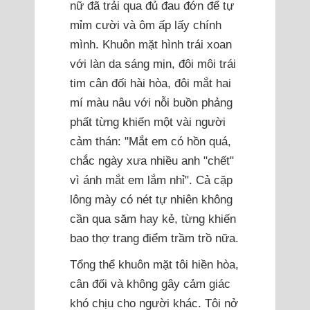
nữ đã trải qua đủ đau đớn để tự
mỉm cười và ôm ấp lấy chính
mình. Khuôn mặt hình trái xoan
với làn da sáng mịn, đôi môi trái
tim cân đối hài hòa, đôi mắt hai
mí màu nâu với nỗi buồn phảng
phất từng khiến một vài người
cảm thán: "Mắt em có hồn quá,
chắc ngày xưa nhiều anh "chết"
vì ánh mắt em lắm nhỉ". Cả cặp
lông mày có nét tự nhiên không
cần qua săm hay kẻ, từng khiến
bao thợ trang điểm trầm trồ nữa.
Tổng thể khuôn mặt tôi hiền hòa,
cân đối và không gây cảm giác
khó chịu cho người khác. Tôi nở