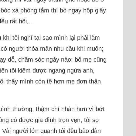
 bóc xà phòng tắm thì bỏ ngay hộp giấy
u rất hôi,...
hi tôi nghĩ tại sao mình lại phải làm
à có người thỏa mãn nhu cầu khi muốn;
dạy dỗ, chăm sóc ngày nào; bố mẹ cũng
, tiền tôi kiếm được ngang ngửa anh,
 tôi thấy mình còn tệ hơn mẹ đơn thân
on bình thường, thậm chí nhàn hơn vì bớt
hông có được gia đình trọn vẹn, tôi sợ
 Vài người lớn quanh tôi đều bảo đàn