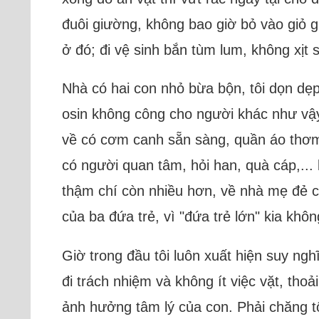
đuôi giường, không bao giờ bỏ vào giỏ 
ở đó; đi vệ sinh bắn tùm lum, không xịt 
Nhà có hai con nhỏ bừa bộn, tôi dọn dẹp 
osin không công cho người khác như vậy
về có cơm canh sẵn sàng, quần áo thơm
có người quan tâm, hỏi han, quà cáp,... 
thậm chí còn nhiều hơn, về nhà mẹ đẻ cò
của ba đứa trẻ, vì "đứa trẻ lớn" kia khôn
Giờ trong đầu tôi luôn xuất hiện suy nghĩ
đi trách nhiệm và không ít việc vặt, thoả
ảnh hưởng tâm lý của con. Phải chăng t