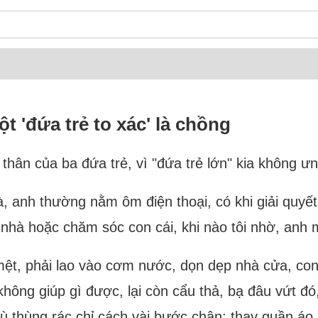
t 'đứa trẻ to xác' là chồng
thân của ba đứa trẻ, vì "đứa trẻ lớn" kia không ưn
à, anh thường nằm ôm điện thoại, có khi giải quyế
nhà hoặc chăm sóc con cái, khi nào tôi nhờ, anh m
ề mệt, phải lao vào cơm nước, dọn dẹp nhà cửa, co
không giúp gì được, lại còn cẩu thả, bạ đâu vứt đó
 dù thùng rác chỉ cách vài bước chân; thay quần áo