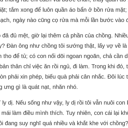
giặt; tắm xong để luôn quần áo bẩn ở bồn rửa mặt;
sạch, ngày nào cũng cọ rửa mà mỗi lần bước vào đề
đã đủ mệt, giờ lại thêm cả phần của chồng. Nhiều k
? Đàn ông như chồng tôi sướng thật, lấy vợ về l
 tho để tủ; có con nối dõi ngoan ngoãn, chả cần 
bản thân chỉ việc ăn rồi ngủ, đi làm. Trong khi đó
n phải xin phép, biếu quà phải cân nhắc. Đôi lúc
g ưng gì là quát nạt, nhăn nhó.
 ly dị. Nếu sống như vậy, ly dị rồi tôi vẫn nuôi c
i mái làm điều mình thích. Tuy nhiên, con cái lại k
ôi đang suy nghĩ quá nhiều và khắt khe với chồng?