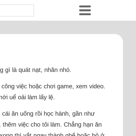
g gì là quát nạt, nhăn nhó.
t công việc hoặc chơi game, xem video.
ới uể oải làm lấy lệ.
n cái ăn uống rồi học hành, gần như
, thêm việc cho tôi làm. Chẳng hạn ăn
 xong thì vắt ngay thành ghế hoặc bỏ ở