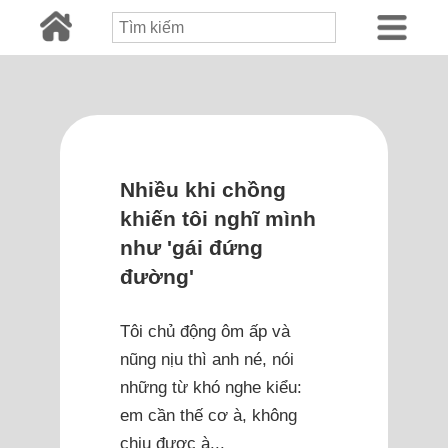
Nhiều khi chồng
khiến tôi nghĩ mình
như 'gái đứng
đường'
Tôi chủ động ôm ấp và
nũng nịu thì anh né, nói
những từ khó nghe kiểu:
em cần thế cơ à, không
chịu được à...