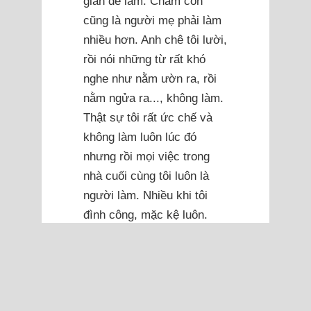
gian để làm. Chăm con
cũng là người mẹ phải làm
nhiều hơn. Anh chê tôi lười,
rồi nói những từ rất khó
nghe như nằm ườn ra, rồi
nằm ngửa ra..., không làm.
Thật sự tôi rất ức chế và
không làm luôn lúc đó
nhưng rồi mọi việc trong
nhà cuối cùng tôi luôn là
người làm. Nhiều khi tôi
đình công, mặc kệ luôn.
Nếu chồng nói tử tế, khéo
tôi cũng làm.
Tôi có thói quen ngủ muộn
từ khi là học sinh còn ôn thi