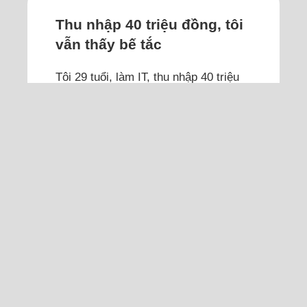
Thu nhập 40 triệu đồng, tôi
vẫn thấy bế tắc
Tôi 29 tuổi, làm IT, thu nhập 40 triệu
đồng nhưng vẫn loay hoay trong vòng
xoáy "làm việc - trả nợ - chăm con -
tích lũy".
Tôi sống cùng vợ và con trai 10 tháng
tuổi tại Bắc Ninh. Vợ cùng tuổi, hiện ở
nhà toàn thời gian để chăm con. Cuộc
sống tưởng như yên ổn, nhưng tôi
đang rơi vào vòng xoáy áp lực khi cố
gắng cân bằng giữa công việc, tài
chính, gia đình và trách nhiệm làm
cha.