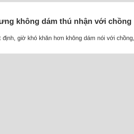
nhưng không dám thú nhận với chồng
ết định, giờ khó khăn hơn không dám nói với chồng
viên văn phòng với mức lương khá. Vợ chồng tôi lậ
g đắt đỏ tại thành phố, cuối năm tổng kết lại không