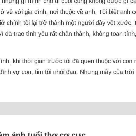
ì những gì mình cho đi cuối cùng không được gì cả.
h trở về với gia đình, nơi thuộc về anh. Tôi biết an
 giờ chính tôi lại trở thành một người đầy vết xướ
 đã trao tình yêu rất chân thành, không toan tính,
ình, khi thời gian trước tôi đã quen thuộc với con
a đình vợ con, tim tôi nhói đau. Nhưng mây của trời
ám ảnh tuổi thơ cơ cực