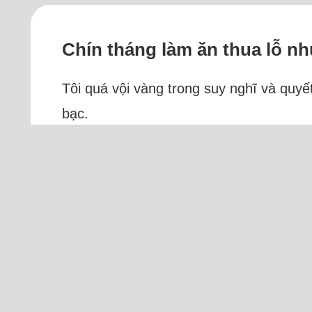
Chín tháng làm ăn thua lỗ 
Tôi quá vội vàng trong suy nghĩ và quy
bạc.
Tôi 32 tuổi, có một con trai, làm nhân 
lương góp lại chỉ đủ trang trải cuộc sốn
Đọc thêm