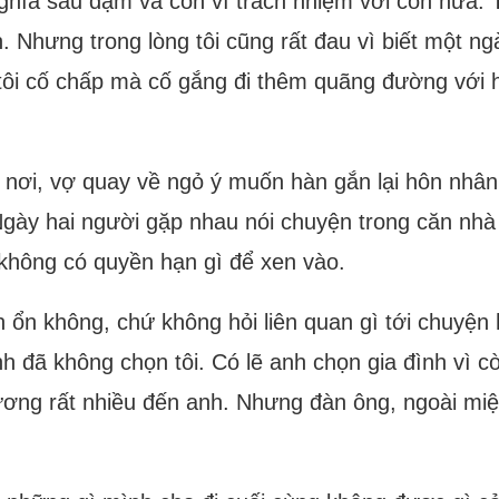
ghĩa sâu đậm và còn vì trách nhiệm với con nữa. T
. Nhưng trong lòng tôi cũng rất đau vì biết một ng
 tôi cố chấp mà cố gắng đi thêm quãng đường với
nơi, vợ quay về ngỏ ý muốn hàn gắn lại hôn nhân.
Ngày hai người gặp nhau nói chuyện trong căn nh
ại không có quyền hạn gì để xen vào.
h ổn không, chứ không hỏi liên quan gì tới chuyện 
 anh đã không chọn tôi. Có lẽ anh chọn gia đình vì
thương rất nhiều đến anh. Nhưng đàn ông, ngoài mi