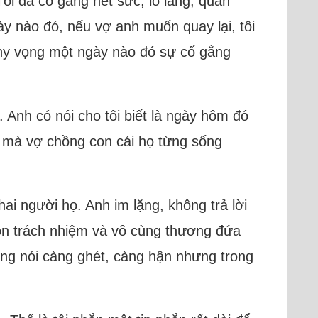
ôi đã cố gắng hết sức, lo lắng, quan
ày nào đó, nếu vợ anh muốn quay lại, tôi
 hy vọng một ngày nào đó sự cố gắng
 Anh có nói cho tôi biết là ngày hôm đó
à mà vợ chồng con cái họ từng sống
hai người họ. Anh im lặng, không trả lời
 còn trách nhiệm và vô cùng thương đứa
ệng nói càng ghét, càng hận nhưng trong