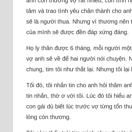
anh còn thương vợ rất nhiều, còn tình n
tâm và trao tình yêu chân thành cho anh
sẽ là người thua. Nhưng vì thương nên
của mình sẽ được đền đáp xứng đáng.
Họ ly thân được 6 tháng, mỗi người một 
vợ anh sẽ về để hai người nói chuyện. 
chung, tim tôi như thắt lại. Nhưng tôi l
Tối đó, tôi nhắn tin cho anh hỏi thăm an
tin nhắn, thờ ơ với tôi. Lúc đó tôi hiểu
con gái dù biết lúc trước vợ từng tổn 
lòng còn thương.