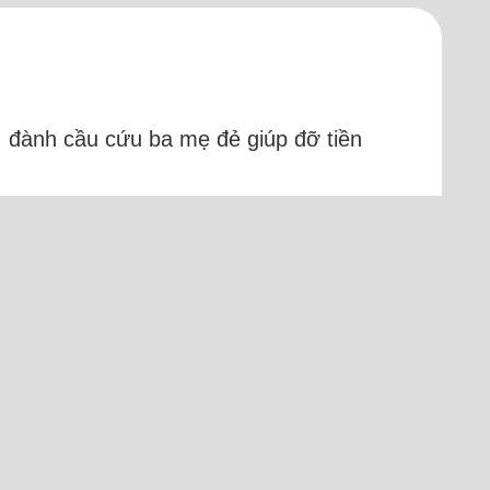
, đành cầu cứu ba mẹ đẻ giúp đỡ tiền
p nghiệp ở Sài Gòn nên vẫn thuê nhà,
 dư được bao nhiêu. Tôi sống...