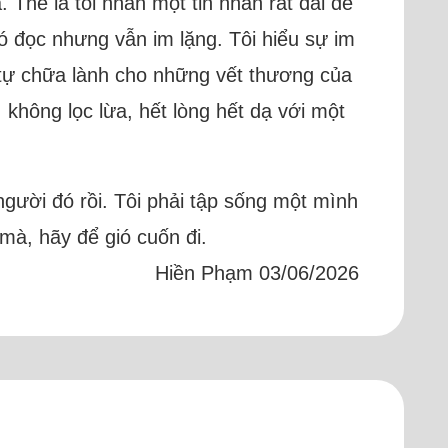
 Thế là tôi nhắn một tin nhắn rất dài để
h có đọc nhưng vẫn im lặng. Tôi hiểu sự im
c, tự chữa lành cho những vết thương của
 không lọc lừa, hết lòng hết dạ với một
 người đó rồi. Tôi phải tập sống một mình
 mà, hãy để gió cuốn đi.
Hiền Phạm 03/06/2026