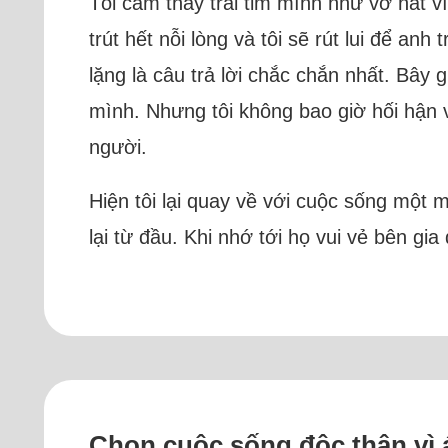
Tôi cảm thấy trái tim mình như vỡ nát v
trút hết nỗi lòng và tôi sẽ rút lui để an
lặng là câu trả lời chắc chắn nhất. Bây
mình. Nhưng tôi không bao giờ hối hận vì
người.
Hiện tôi lại quay về với cuộc sống một m
lại từ đầu. Khi nhớ tới họ vui vẻ bên gi
Chọn cuộc sống độc thân vì 