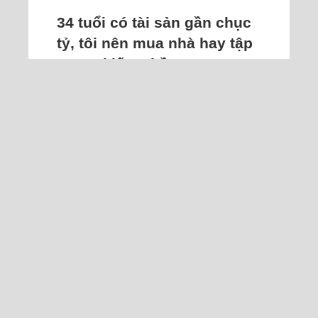
34 tuổi có tài sản gần chục
tỷ, tôi nên mua nhà hay tập
trung 'kiếm chồng'
Tôi chia sẻ với hai người bạn thân,
bạn nói tôi bớt lo lại, kiếm chồng và
lập gia đình, còn tôi không biết bắt
đầu từ đâu.
Tôi là nữ, sinh ra ở tỉnh lẻ, đang sống
là làm việc tại Sài Gòn. Sau 10 năm đi
làm, tôi cũng tích lũy được tài sản
tầm chục tỷ đồng, số tài sản này nằm
ở đất đai. Tôi tạm cho như vậy vì mua
cũng hơn 8 tỷ đồng rồi. Hơn một năm
gần đây tôi cảm thấy...
Đọc thêm