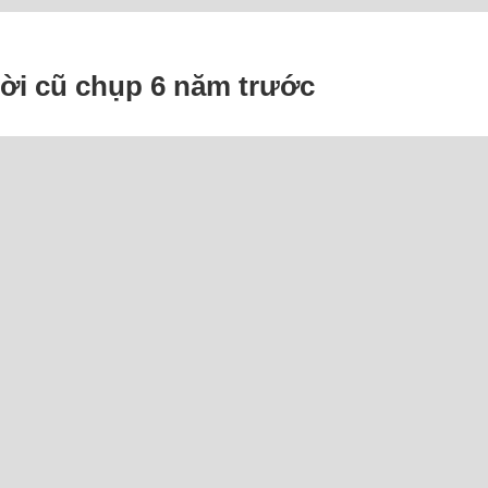
ười cũ chụp 6 năm trước
ết phải làm sao để vợ hiểu rằng tôi yêu và trân trọ
không được tốt, mọi thứ bắt đầu rạn nứt kể từ lú
 đã hơn 6 năm. Đó là những bức hình tôi từng lưu
ực tuyến: 10 Người và 19 Bot (13 Ahrefs, 6 Semru