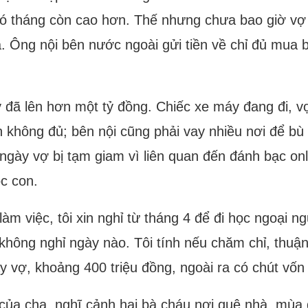
có tháng còn cao hơn. Thế nhưng chưa bao giờ vợ
a. Ông nội bên nước ngoài gửi tiền về chỉ đủ mua 
 đã lên hơn một tỷ đồng. Chiếc xe máy đang đi, v
không đủ; bên nội cũng phải vay nhiều nơi để bù 
 ngày vợ bị tạm giam vì liên quan đến đánh bạc onl
óc con.
làm việc, tôi xin nghỉ từ tháng 4 để đi học ngoại n
không nghỉ ngày nào. Tôi tính nếu chăm chỉ, thuận 
ay vợ, khoảng 400 triệu đồng, ngoài ra có chút vố
 của cha, nghĩ cảnh hai bà cháu nơi quê nhà, mùa