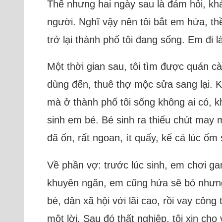
Thế nhưng hai ngày sau là đám hỏi, kh
người. Nghĩ vậy nên tôi bắt em hứa, th
trở lại thành phố tôi đang sống. Em đi
Một thời gian sau, tôi tìm được quán cà
dùng đến, thuê thợ mộc sửa sang lại. K
mà ở thành phố tôi sống không ai có, k
sinh em bé. Bé sinh ra thiếu chút may 
đã ổn, rất ngoan, ít quấy, kể cả lúc ốm 
Về phần vợ: trước lúc sinh, em chơi game
khuyên ngăn, em cũng hứa sẽ bỏ nhưng 
bè, dân xã hội với lãi cao, rồi vay cô
một lời. Sau đó thất nghiệp, tôi xin c