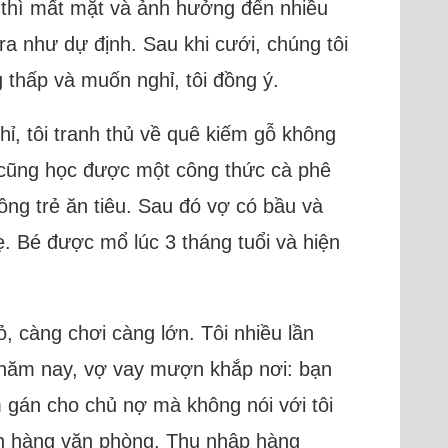
 thì mất mặt và ảnh hưởng đến nhiều
ra như dự định. Sau khi cưới, chúng tôi
 thấp và muốn nghỉ, tôi đồng ý.
hỉ, tôi tranh thủ về quê kiếm gỗ không
i cũng học được một công thức cà phê
ồng trẻ ăn tiêu. Sau đó vợ có bầu và
ẹ. Bé được mổ lúc 3 tháng tuổi và hiện
ỏ, càng chơi càng lớn. Tôi nhiều lần
u năm nay, vợ vay mượn khắp nơi: bạn
m gán cho chủ nợ mà không nói với tôi
bán hàng văn phòng. Thu nhập hàng