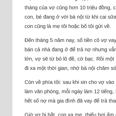
tháng của vợ cũng hơn 10 triệu đồng, 
con, bé đang ở với bà nội từ khi cai sữ
con cũng là mẹ tôi hoặc bố tôi gửi về.
Đến tháng 5 năm nay, số tiền cô vợ vay
bán cả nhà đang ở để trả nợ nhưng vẫn 
lớn, vợ sẽ từ bỏ lô đề, cờ bạc. Rồi một
đi xa một thời gian, nhờ bà nội chăm s
Còn về phía tôi: sau khi xin cho vợ vào 
làm văn phòng, mỗi ngày làm 12 tiếng, 
hết số nợ mà gia đình đã vay để trả th
Giờ vợ bị bắt, con xa mẹ, thiếu hơi ấm