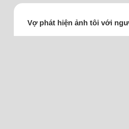
Vợ phát hiện ảnh tôi với ng
Tôi cảm thấy bất lực, day dứt, không bi
Tôi với vợ thời gian gần đây tình cảm 
cũ tôi chụp cùng người yêu cũ cách đây
không còn nhớ...
Đọc thêm
Tr