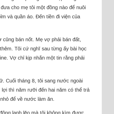
 đưa cho mẹ tôi một đồng nào để nuôi
bỉm và quần áo. Đến tiền đi viện của
ợ cũng bán nốt. Mẹ vợ phải bán đất,
thêm. Tôi cứ nghĩ sau từng ấy bài học
ine. Vợ chỉ kịp nhắn một tin rằng phải
gữ. Cuối tháng 8, tôi sang nước ngoài
lợi thì năm rưỡi đến hai năm có thể trả
n nhỏ để về nước làm ăn.
 đông lạnh lẽo mà tôi không kìm được