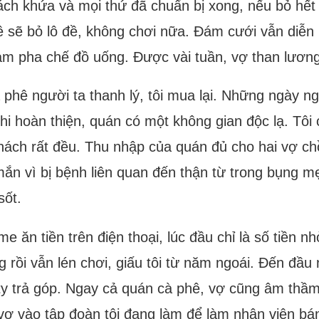
ách khứa và mọi thứ đã chuẩn bị xong, nếu bỏ hết
ề sẽ bỏ lô đề, không chơi nữa. Đám cưới vẫn diễn 
 làm pha chế đồ uống. Được vài tuần, vợ than lương
 phê người ta thanh lý, tôi mua lại. Những ngày ng
hi hoàn thiện, quán có một không gian độc lạ. Tô
hách rất đều. Thu nhập của quán đủ cho hai vợ ch
mắn vì bị bệnh liên quan đến thận từ trong bụng m
sốt.
 ăn tiền trên điện thoại, lúc đầu chỉ là số tiền nh
rồi vẫn lén chơi, giấu tôi từ năm ngoái. Đến đầ
ng ty trả góp. Ngay cả quán cà phê, vợ cũng âm thầ
ho vợ vào tập đoàn tôi đang làm để làm nhân viên 