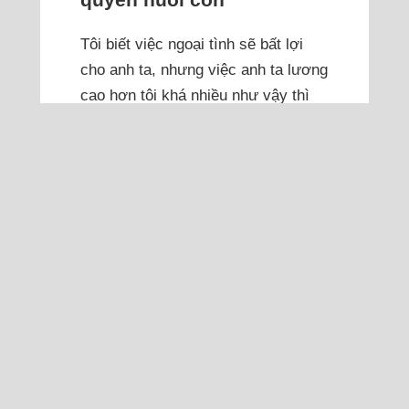
Tôi biết việc ngoại tình sẽ bất lợi
cho anh ta, nhưng việc anh ta lương
cao hơn tôi khá nhiều như vậy thì
tôi có bất lợi gì không?
Tôi đã đọc rất nhiều bài tâm sự của
mọi người trên trang này. Hôm nay
tôi muốn trải lòng và tham khảo ý
kiến của các độc giả về câu chuyện
của mình. Câu chuyện của tôi khá
dài, mong mọi người có thể kiên
nhẫn đọc hết. Tôi 36 tuổi, chồng 40
tuổi,...
Đọc thêm