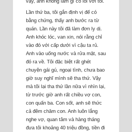
vậy, anh không làm gì có lỗi với tôi.
Lần thứ ba, tôi gắn định vị để có
bằng chứng, thấy anh bước ra từ
quán. Lần này tôi đã làm đơn ly dị.
Anh khóc lóc, van xin, nói rằng chỉ
vào đó với cấp dưới vì cậu ta rủ.
Anh vào uống nước và rửa mặt, sau
đó ra về. Tôi đặc biệt rất ghét
chuyện gái gú, ngoại tình, chưa bao
giờ suy nghĩ mình sẽ tha thứ. Vậy
mà tôi lại tha thứ lần nữa vì nhìn lại,
từ trước giờ anh rất chiều vợ con,
con quấn ba. Con sốt, anh sẽ thức
cả đêm chăm con. Anh luôn lắng
nghe vợ, quan tâm và hàng tháng
đưa tôi khoảng 40 triệu đồng, tiền đi