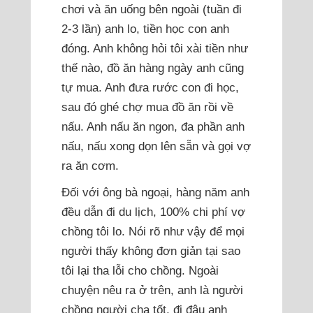
chơi và ăn uống bên ngoài (tuần đi
2-3 lần) anh lo, tiền học con anh
đóng. Anh không hỏi tôi xài tiền như
thế nào, đồ ăn hàng ngày anh cũng
tự mua. Anh đưa rước con đi học,
sau đó ghé chợ mua đồ ăn rồi về
nấu. Anh nấu ăn ngon, đa phần anh
nấu, nấu xong dọn lên sẵn và gọi vợ
ra ăn cơm.
Đối với ông bà ngoại, hàng năm anh
đều dẫn đi du lịch, 100% chi phí vợ
chồng tôi lo. Nói rõ như vậy để mọi
người thấy không đơn giản tại sao
tôi lại tha lỗi cho chồng. Ngoài
chuyện nêu ra ở trên, anh là người
chồng người cha tốt, đi đâu anh