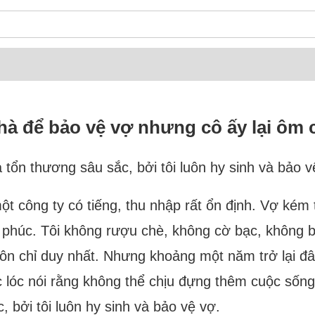
nhà để bảo vệ vợ nhưng cô ấy lại ôm 
à tổn thương sâu sắc, bởi tôi luôn hy sinh và bảo v
một công ty có tiếng, thu nhập rất ổn định. Vợ kém 
nh phúc. Tôi không rượu chè, không cờ bạc, không 
à tôn chỉ duy nhất. Nhưng khoảng một năm trở lại đây
c lóc nói rằng không thể chịu đựng thêm cuộc sống
, bởi tôi luôn hy sinh và bảo vệ vợ.