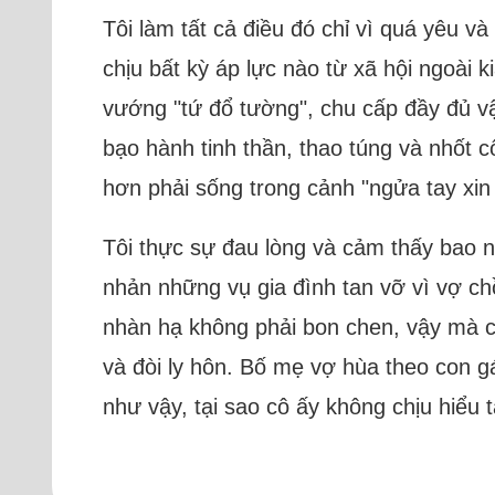
Tôi làm tất cả điều đó chỉ vì quá yêu v
chịu bất kỳ áp lực nào từ xã hội ngoài 
vướng "tứ đổ tường", chu cấp đầy đủ vật
bạo hành tinh thần, thao túng và nhốt c
hơn phải sống trong cảnh "ngửa tay xin 
Tôi thực sự đau lòng và cảm thấy bao n
nhản những vụ gia đình tan vỡ vì vợ chồ
nhàn hạ không phải bon chen, vậy mà cô
và đòi ly hôn. Bố mẹ vợ hùa theo con gá
như vậy, tại sao cô ấy không chịu hiểu 