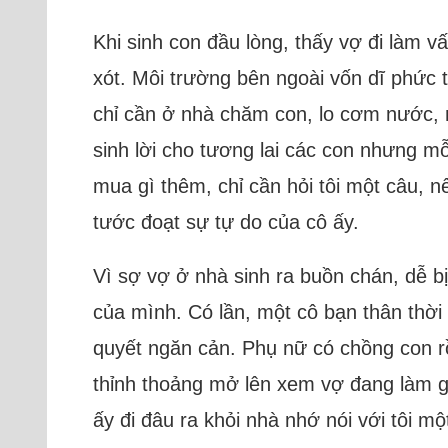
Khi sinh con đầu lòng, thấy vợ đi làm vất
xót. Môi trường bên ngoài vốn dĩ phức t
chỉ cần ở nhà chăm con, lo cơm nước, mọ
sinh lời cho tương lai các con nhưng m
mua gì thêm, chỉ cần hỏi tôi một câu, nế
tước đoạt sự tự do của cô ấy.
Vì sợ vợ ở nhà sinh ra buồn chán, dễ b
của mình. Có lần, một cô bạn thân thời 
quyết ngăn cản. Phụ nữ có chồng con rồ
thỉnh thoảng mở lên xem vợ đang làm gì
ấy đi đâu ra khỏi nhà nhớ nói với tôi mộ