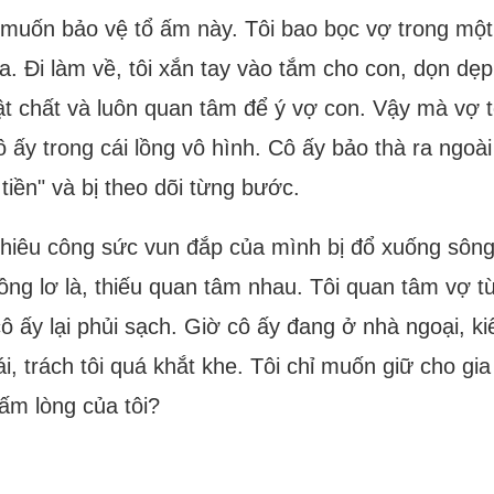
à muốn bảo vệ tổ ấm này. Tôi bao bọc vợ trong một
kia. Đi làm về, tôi xắn tay vào tắm cho con, dọn 
 chất và luôn quan tâm để ý vợ con. Vậy mà vợ tôi
ô ấy trong cái lồng vô hình. Cô ấy bảo thà ra ngoài
tiền" và bị theo dõi từng bước.
hiêu công sức vun đắp của mình bị đổ xuống sông 
ng lơ là, thiếu quan tâm nhau. Tôi quan tâm vợ từ
 ấy lại phủi sạch. Giờ cô ấy đang ở nhà ngoại, ki
i, trách tôi quá khắt khe. Tôi chỉ muốn giữ cho gi
tấm lòng của tôi?