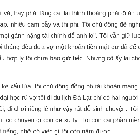
 vả, hay phải tăng ca, lại thỉnh thoảng phải đi ăn u
ạp, nhiều cạm bẫy và thị phi. Tôi chủ động đề nghị
i gánh nặng tài chính để anh lo". Tôi vẫn giữ lươn
ỗi tháng đều đưa vợ một khoản tiền mặt dư dả để 
u hợp lý tôi chưa bao giờ tiếc. Nhưng cô ấy lại ch
ị kẻ xấu lừa, tôi chủ động đồng bộ tài khoản mạng 
đại học rủ vợ tôi đi du lịch Đà Lạt chỉ có hai ngườ
i, đi chơi riêng lẻ như vậy rất dễ sinh chuyện. Tô
, có chuyện gì còn dễ xử lý. Tôi còn cài phần mềm 
t tiếng, nhỡ có việc gì tôi còn nắm được.