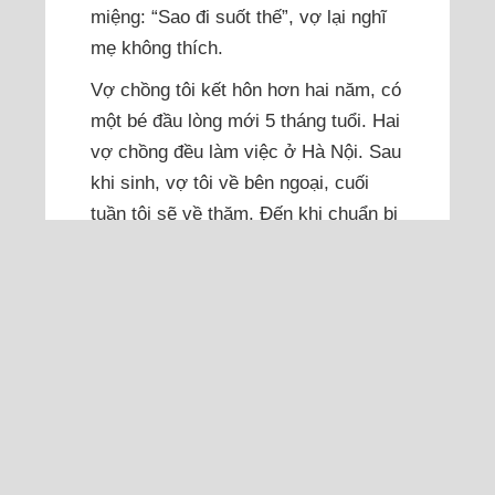
miệng: “Sao đi suốt thế”, vợ lại nghĩ
mẹ không thích.
Vợ chồng tôi kết hôn hơn hai năm, có
một bé đầu lòng mới 5 tháng tuổi. Hai
vợ chồng đều làm việc ở Hà Nội. Sau
khi sinh, vợ tôi về bên ngoại, cuối
tuần tôi sẽ về thăm. Đến khi chuẩn bị
đi làm lại, tôi đón mẹ và vợ ra Hà Nội
để mẹ trông cháu...
Đọc thêm
Chồng khó chịu mỗi khi ba
mẹ tôi tới nhà chơi