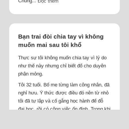
Chúng...
Đọc thêm
Bạn trai đòi chia tay vì không
muốn mai sau tôi khổ
Thực sự tôi không muốn chia tay vì lý do
như thế này nhưng chỉ biết đổ cho duyên
phận mỏng.
Tôi 32 tuổi. Bố mẹ từng làm công nhân, đã
nghỉ hưu. Ý thức được điều đó nên từ nhỏ
tôi đã tự lập và cố gắng học hành để đỗ
đại học, rồi có công việc ổn định. Trong khi
các bạn đồng trang lứa yêu đương từ rất
sớm thì tôi chỉ tập trung học để có tiền báo