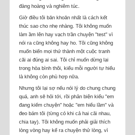
đàng hoàng và nghiêm túc.
Giờ điều tôi băn khoăn nhất là cách kết
thúc sao cho nhẹ nhàng. Tôi không muốn
làm ầm lên hay vạch trần chuyện "test" vì
nói ra cũng không hay ho. Tôi cũng không
muốn biến mọi thứ thành một cuộc tranh
cãi ai đúng ai sai. Tôi chỉ muốn dừng lại
trong hòa bình thôi, kiểu mỗi người tự hiểu
là không còn phù hợp nữa.
Nhưng tôi lại sợ nếu nói lý do chung chung
quá, anh sẽ hỏi tới, rồi phản biện kiểu "em
đang kiếm chuyện" hoặc "em hiểu lầm" và
đeo bám tôi (từng có khi cả hai cãi nhau,
chia tay). Tôi không muốn phải giải thích
lòng vòng hay kể ra chuyện thử lòng, vì