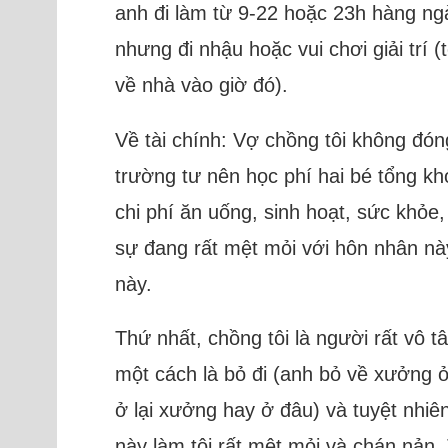
anh đi làm từ 9-22 hoặc 23h hàng ngà
nhưng đi nhậu hoặc vui chơi giải trí
về nhà vào giờ đó).
Về tài chính: Vợ chồng tôi không đón
trường tư nên học phí hai bé tổng kho
chi phí ăn uống, sinh hoạt, sức khỏe
sự đang rất mệt mỏi với hôn nhân này
này.
Thứ nhất, chồng tôi là người rất vô 
một cách là bỏ đi (anh bỏ về xưởng ở
ở lại xưởng hay ở đâu) và tuyệt nhiên
này làm tôi rất mệt mỏi và chán nản.