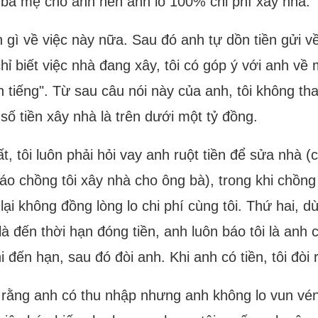
ba mẹ cho anh nên anh lo 100% chi phí xây nhà.
n gì về việc này nữa. Sau đó anh tự dồn tiền gửi 
hỉ biết việc nhà đang xây, tôi có góp ý với anh về 
ên tiếng". Từ sau câu nói này của anh, tôi không t
c số tiền xây nhà là trên dưới một tỷ đồng.
, tôi luôn phải hỏi vay anh ruột tiền để sửa nhà (
o chồng tôi xây nhà cho ông bà), trong khi chồng 
i không đồng lòng lo chi phí cùng tôi. Thứ hai, dù
 đến thời hạn đóng tiền, anh luôn báo tôi là anh c
đến hạn, sau đó đòi anh. Khi anh có tiền, tôi đòi r
ghĩ rằng anh có thu nhập nhưng anh không lo vun v