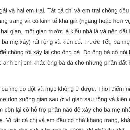
ái và hai em trai. Tất cả chị và em trai chồng đề
g trang và có kinh tế khá giả (ngang hoặc hơn vợ
hai gian, một gian trước là kiểu nhà lá và nền đất
o ba mẹ xây) rất rộng và kiên cố. Trước Tết, ba mẹ
ể chồng tôi xây lại cho ông bà. Do ông bà có nói l
c anh chị em khác ông bà đã cho những phần đất 
ho ba mẹ do dột và mục không ở được. Thời điểm n
mẹ dọn xuống gian sau ở vì gian sau rộng và kiên cố
em còn lại có hỗ trợ phần nào để xây cho ba mẹ nhà
ẹ. Vì tất cả chị và em đều có nhà khang trang, kh