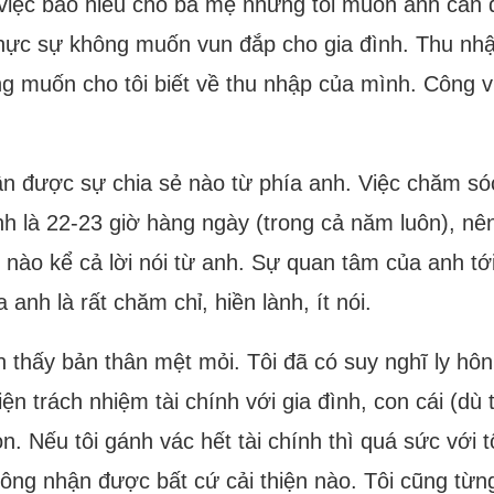
việc báo hiếu cho ba mẹ nhưng tôi muốn anh cân đối
 thực sự không muốn vun đắp cho gia đình. Thu nh
g muốn cho tôi biết về thu nhập của mình. Công v
n được sự chia sẻ nào từ phía anh. Việc chăm sóc
 là 22-23 giờ hàng ngày (trong cả năm luôn), nên 
nào kể cả lời nói từ anh. Sự quan tâm của anh tới 
anh là rất chăm chỉ, hiền lành, ít nói.
n thấy bản thân mệt mỏi. Tôi đã có suy nghĩ ly hôn
iện trách nhiệm tài chính với gia đình, con cái (dù
on. Nếu tôi gánh vác hết tài chính thì quá sức với t
hông nhận được bất cứ cải thiện nào. Tôi cũng từ