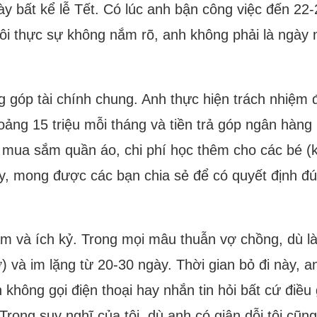
y bất kể lễ Tết. Có lúc anh bận công việc đến 22
 (tôi thực sự không nắm rõ, anh không phải là ngà
g góp tài chính chung. Anh thực hiện trách nhiệm 
ảng 15 triệu mỗi tháng và tiền trả góp ngân hàng 
, mua sắm quần áo, chi phí học thêm cho các bé (k
, mong được các bạn chia sẻ để có quyết định đúng
tâm và ích kỷ. Trong mọi mâu thuẫn vợ chồng, dù l
) và im lặng từ 20-30 ngày. Thời gian bỏ đi này, a
 không gọi điện thoại hay nhắn tin hỏi bất cứ điều
 Trong suy nghĩ của tôi, dù anh có giận dỗi tôi cũ