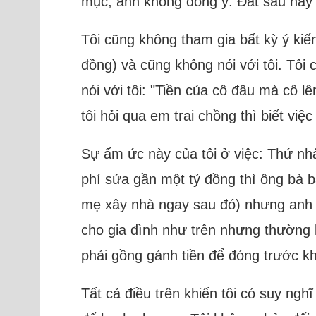
mục, anh không đồng ý. Đất sau này 
Tôi cũng không tham gia bất kỳ ý kiế
đồng) và cũng không nói với tôi. Tôi c
nói với tôi: "Tiền của cô đâu mà cô l
tôi hỏi qua em trai chồng thì biết việ
Sự ấm ức này của tôi ở việc: Thứ nhất
phí sửa gần một tỷ đồng thì ông bà bá
mẹ xây nhà ngay sau đó) nhưng anh lạ
cho gia đình như trên nhưng thường là
phải gồng gánh tiền để đóng trước khi 
Tất cả điều trên khiến tôi có suy n