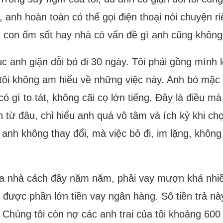
, anh hoàn toàn có thể gọi điện thoại nói chuyện 
y, con ốm sốt hay nhà có vấn đề gì anh cũng không
c anh giận dỗi bỏ đi 30 ngày. Tôi phải gồng mình l
 tôi không am hiểu về những việc này. Anh bỏ mặc k
 gì to tát, không cãi cọ lớn tiếng. Đây là điều m
 từ đâu, chỉ hiểu anh quá vô tâm và ích kỷ khi ch
g anh không thay đổi, mà việc bỏ đi, im lặng, khôn
ua nhà cách đây năm năm, phải vay mượn khá nhiều
rả được phần lớn tiền vay ngân hàng. Số tiền trả n
Chúng tôi còn nợ các anh trai của tôi khoảng 600 