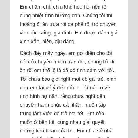
Em chăm chỉ, chịu khó học hỏi nên tôi
cũng nhiệt tình hướng dẫn. Chúng tôi thi
thoảng đi ăn trưa rồi cà phê rồi trò chuyện
về cuộc sống, gia đình. Em được đánh giá
xinh xắn, hiền, dịu dàng.
Cách đây mấy ngày, em gọi điện cho tôi
nói có chuyện muốn trao đổi, chúng tôi đi
ăn rồi em thổ lộ là đã có tình cảm với tôi.
Tôi chưa bao giờ nghĩ một cô gái trẻ, xinh
như em lại để ý đến mình. Tôi nói rõ về
tình hình nợ nần, rằng chưa nghĩ đến
chuyện hạnh phúc cá nhân, muốn tập
trung làm việc để trả nợ hết. Em bảo
muốn ở bên tôi, cùng nhau giải quyết
những khó khăn của tôi. Em chia sẻ nhà