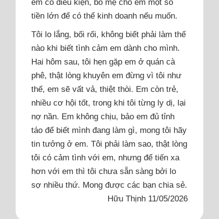
em có điều kiện, bố mẹ cho em một số
tiền lớn để có thể kinh doanh nếu muốn.
Tôi lo lắng, bối rối, không biết phải làm thế
nào khi biết tình cảm em dành cho mình.
Hai hôm sau, tôi hẹn gặp em ở quán cà
phê, thật lòng khuyên em đừng vì tôi như
thế, em sẽ vất vả, thiệt thòi. Em còn trẻ,
nhiều cơ hội tốt, trong khi tôi từng ly dị, lại
nợ nần. Em không chịu, bảo em đủ tỉnh
táo để biết mình đang làm gì, mong tôi hãy
tin tưởng ở em. Tôi phải làm sao, thật lòng
tôi có cảm tình với em, nhưng để tiến xa
hơn với em thì tôi chưa sẵn sàng bởi lo
sợ nhiều thứ. Mong được các bạn chia sẻ.
Hữu Thịnh 11/05/2026