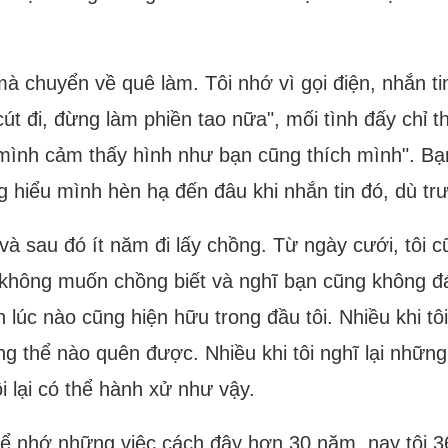
à chuyển về quê làm. Tôi nhớ vì gọi điện, nhắn ti
út đi, đừng làm phiền tao nữa", mối tình đấy chỉ th
mình cảm thấy hình như bạn cũng thích mình". Bạn
 hiểu mình hèn hạ đến đâu khi nhắn tin đó, dù trướ
 và sau đó ít năm đi lấy chồng. Từ ngày cưới, tôi
 không muốn chồng biết và nghĩ bạn cũng không đá
lúc nào cũng hiện hữu trong đầu tôi. Nhiều khi tô
g thể nào quên được. Nhiều khi tôi nghĩ lại những 
i lại có thể hành xử như vậy.
 thể nhớ những việc cách đây hơn 30 năm, nay tôi 3