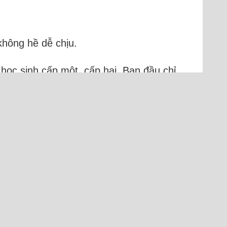
không hề dễ chịu.
 học sinh cấp một, cấp hai. Ban đầu chỉ
n khi lên cấp hai, khi nhận thức rõ
sh)