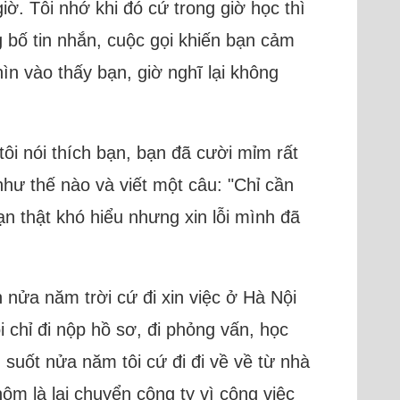
iờ. Tôi nhớ khi đó cứ trong giờ học thì
ng bố tin nhắn, cuộc gọi khiến bạn cảm
ìn vào thấy bạn, giờ nghĩ lại không
 tôi nói thích bạn, bạn đã cười mỉm rất
như thế nào và viết một câu: "Chỉ cần
n thật khó hiểu nhưng xin lỗi mình đã
n nửa năm trời cứ đi xin việc ở Hà Nội
chỉ đi nộp hồ sơ, đi phỏng vấn, học
 suốt nửa năm tôi cứ đi đi về về từ nhà
m là lại chuyển công ty vì công việc