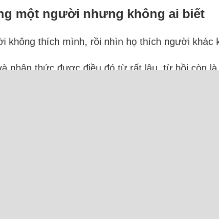
ng một người nhưng không ai biết
i không thích mình, rồi nhìn họ thích người khác 
à nhận thức được điều đó từ rất lâu, từ hồi còn là
ả đều là người cùng giới, mỗi người riêng lẻ. Cho đế
ực tuyến: 32 Người và 27 Bot (19 Ahrefs, 8 Semru