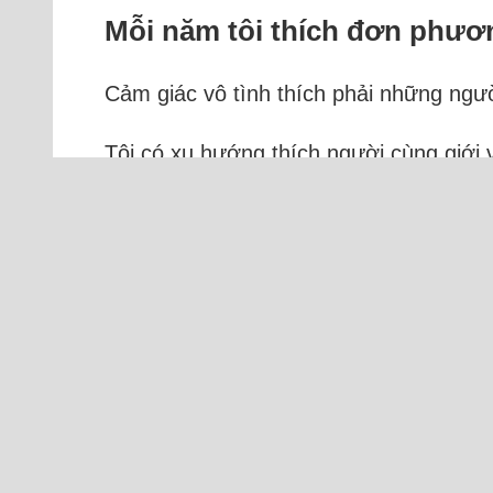
Mỗi năm tôi thích đơn phươ
Cảm giác vô tình thích phải những ngườ
Tôi có xu hướng thích người cùng giới v
biết là tôi thích bạn này bạn kia, tất c
ràng...
Đọc thêm
Tr