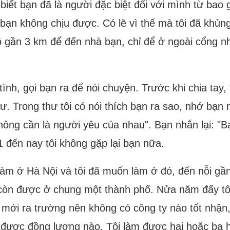
biết bạn đã là người đặc biệt đối với mình từ bao g
hớ bạn không chịu được. Có lẽ vì thế mà tôi đã khủ
ộ gần 3 km để đến nhà bạn, chỉ để ở ngoài cổng nh
tình, gọi bạn ra để nói chuyện. Trước khi chia tay,
ư. Trong thư tôi có nói thích bạn ra sao, nhớ bạn 
hông cần là người yêu của nhau". Bạn nhắn lại: "Bạ
1 đến nay tôi không gặp lại bạn nữa.
n làm ở Hà Nội và tôi đã muốn làm ở đó, đến nỗi gầ
 còn được ở chung một thành phố. Nửa năm đấy tôi 
 mới ra trường nên không có công ty nào tốt nhận,
được đồng lương nào. Tôi làm được hai hoặc ba hô