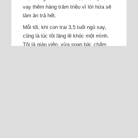
vay thêm hàng trăm triệu vì lời hứa sẽ
làm ăn trả hết.
Mỗi tối, khi con trai 3,5 tuổi ngủ say,
cũng là lúc tôi lặng lẽ khóc một mình.
Tôi là giáo viên, vừa soạn bài, chấm
bài, vừa gánh hết việc nuôi con từ khi
bé mới 8 tháng tuổi. Sau ly hôn, tôi phải
bán nhà nhưng vẫn còn khoản nợ lớn
do chồng cờ bạc, cá...
Đọc thêm
Vô tình cầm túi rác qua mặt
chồng, anh dùng gậy đập tôi