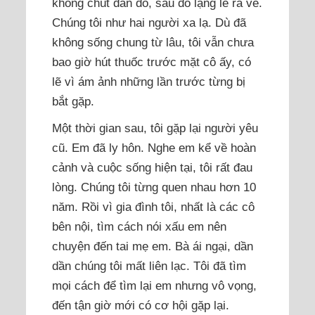
không chút đắn đo, sau đó lặng lẽ ra về.
Chúng tôi như hai người xa lạ. Dù đã
không sống chung từ lâu, tôi vẫn chưa
bao giờ hút thuốc trước mặt cô ấy, có
lẽ vì ám ảnh những lần trước từng bị
bắt gặp.
Một thời gian sau, tôi gặp lại người yêu
cũ. Em đã ly hôn. Nghe em kể về hoàn
cảnh và cuộc sống hiện tại, tôi rất đau
lòng. Chúng tôi từng quen nhau hơn 10
năm. Rồi vì gia đình tôi, nhất là các cô
bên nội, tìm cách nói xấu em nên
chuyện đến tai mẹ em. Bà ái ngại, dần
dần chúng tôi mất liên lạc. Tôi đã tìm
mọi cách để tìm lại em nhưng vô vọng,
đến tận giờ mới có cơ hội gặp lại.