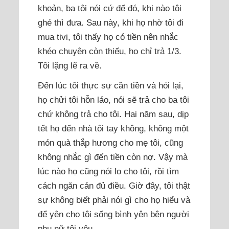
khoản, ba tôi nói cứ để đó, khi nào tôi
ghé thì đưa. Sau này, khi họ nhờ tôi đi
mua tivi, tôi thấy họ có tiền nên nhắc
khéo chuyện còn thiếu, họ chỉ trả 1/3.
Tôi lặng lẽ ra về.
Đến lúc tôi thực sự cần tiền và hỏi lại,
họ chửi tôi hỗn láo, nói sẽ trả cho ba tôi
chứ không trả cho tôi. Hai năm sau, dịp
tết họ đến nhà tôi tay không, không một
món quà thắp hương cho mẹ tôi, cũng
không nhắc gì đến tiền còn nợ. Vậy mà
lúc nào họ cũng nói lo cho tôi, rồi tìm
cách ngăn cản đủ điều. Giờ đây, tôi thật
sự không biết phải nói gì cho họ hiểu và
để yên cho tôi sống bình yên bên người
phụ nữ tôi yêu.