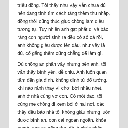
triệu đồng. Tôi thấy như vậy vẫn chưa đủ
nên đang tính tìm cách tăng thêm thu nhập,
đồng thời cũng thúc giục chồng làm điều
tương tự. Tuy nhiên anh gạt phắt đi và bảo
rằng con người sinh ra đều có số cả rồi,
anh không giàu được lên đâu, như vậy là
đủ, cố gắng thêm cũng chẳng để làm gì.
Dù chồng an phận vậy nhưng bên anh, tôi
vẫn thấy bình yên, dễ chịu. Anh luôn quan
tâm đến gia đình, không dính tứ đổ tưởng,
khi nào rảnh thay vì chơi bời nhậu nhẹt,
anh ở nhà cùng vợ con. Có một dạo, tôi
cùng mẹ chồng đi xem bói ở hai nơi, các
thầy đều bảo nhà tôi không giàu nhưng luôn
được bình an, con cái ngoan ngoãn, khỏe
mạnh, các cụ sống thọ, đó là phúc phần