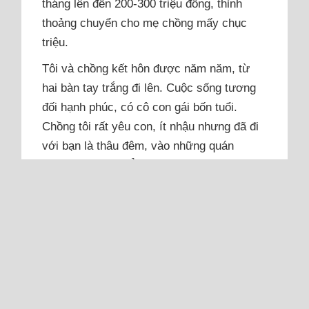
tháng lên đến 200-300 triệu đồng, thỉnh
thoảng chuyển cho mẹ chồng mấy chục
triệu.
Tôi và chồng kết hôn được năm năm, từ
hai bàn tay trắng đi lên. Cuộc sống tương
đối hạnh phúc, có cô con gái bốn tuổi.
Chồng tôi rất yêu con, ít nhậu nhưng đã đi
với bạn là thâu đêm, vào những quán
karaoke tay vịn. Ở nhà anh không bao giờ
phụ giúp bất kỳ...
Đọc thêm
Thu nhập tháng 70 triệu đồng,
có nên trả nợ hộ chồng 200
triệu