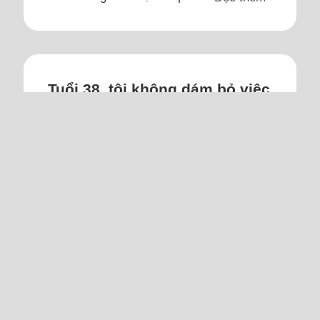
Tuổi 38, tôi không dám bỏ việc
lương 5 triệu đồng tìm việc
khác
Công việc hiện tại tương đối nhàn, thời
gian rảnh nhiều, tôi cảm thấy mỗi ngày
trôi qua thật phí hoài.
Tôi là nam, sinh ra và lớn lên ở miền Tây
Nam Bộ, nhà có bảy anh chị em, năm anh
chị đã lập gia đình và ra riêng hết. Đa
phần anh chị chỉ có cuộc sống bình
thường, có hai chị đang mắc nợ và một