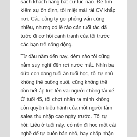
sạch khách hàng bất cứ lúc nào. Để tìm
kiếm sự ổn định, tôi miệt mài rải CV khắp
nơi. Các công ty gọi phỏng vấn cũng
nhiều, nhưng có lẽ rào cản tuổi tác đã
tước đi cơ hội cạnh tranh của tôi trước
các bạn trẻ năng động.
Từ đầu năm đến nay, đêm nào tôi cũng
nằm suy nghĩ đến rơi nước mắt. Nhìn ba
đứa con đang tuổi ăn tuổi học, tôi tự nhủ
không thể buông xuôi, cũng không thể
dồn hết áp lực lên vai người chồng tài xế.
Ở tuổi 45, tôi chợt nhận ra mình không
còn quyền kiêu hãnh của một người làm
sales thu nhập cao ngày trước. Tôi tự
hỏi: Liệu ở tuổi này, có nên đi học một cái
nghề để tự buôn bán nhỏ, hay chấp nhận