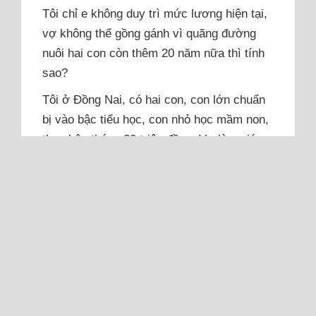
Tôi chỉ e không duy trì mức lương hiện tại,
vợ không thể gồng gánh vì quãng đường
nuôi hai con còn thêm 20 năm nữa thì tính
sao?
Tôi ở Đồng Nai, có hai con, con lớn chuẩn
bị vào bậc tiểu học, con nhỏ học mầm non,
thu nhập tháng 30 triệu đồng. Vợ làm giáo
viên, lương cứng và dạy kèm vài bé tại
nhà, tổng khoảng 10 triệu đồng. Tôi phân
vân có nên cho con đầu học trường tư
không. Môi...
Đọc thêm
Bạn trai thu nhập tháng 80 triệu