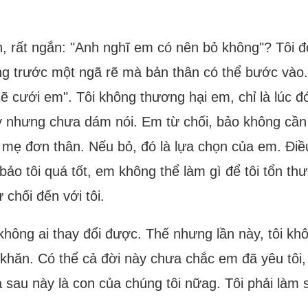
rất ngắn: "Anh nghĩ em có nên bỏ không"? Tôi đọc
 trước một ngã rẽ mà bản thân có thể bước vào. Ch
ẽ cưới em". Tôi không thương hại em, chỉ là lúc đó
ay nhưng chưa dám nói. Em từ chối, bảo không cầ
m mẹ đơn thân. Nếu bỏ, đó là lựa chọn của em. Đi
bảo tôi quá tốt, em không thể làm gì để tôi tổn t
ừ chối đến với tôi.
 không ai thay đổi được. Thế nhưng lần này, tôi 
ăn. Có thể cả đời này chưa chắc em đã yêu tôi, 
au này là con của chúng tôi nữag. Tôi phải làm 