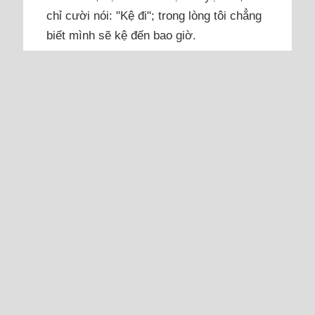
chỉ cười nói: "Kệ đi"; trong lòng tôi chẳng
biết mình sẽ kệ đến bao giờ.
Ngoài trời đang mưa, cơn mưa rào như
trút xuống không ngớt, cũng giống như
tâm trạng của tôi lúc này. Hôm nay là
ngày người yêu cũ của tôi đi lấy chồng.
Đúng, người yêu cũ, nhưng sao nghe vẫn
xót xa. Chúng tôi chia tay nhau đã 15
năm, thời gian trôi qua dài đến thế mà
sao...
Đọc thêm
Hạnh phúc với vợ nhưng tôi
chưa thể quên tình yêu đầu