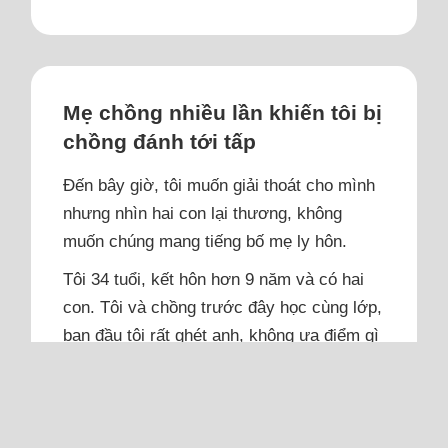
Mẹ chồng nhiều lần khiến tôi bị
chồng đánh tới tấp
Đến bây giờ, tôi muốn giải thoát cho mình
nhưng nhìn hai con lại thương, không
muốn chúng mang tiếng bố mẹ ly hôn.
Tôi 34 tuổi, kết hôn hơn 9 năm và có hai
con. Tôi và chồng trước đây học cùng lớp,
ban đầu tôi rất ghét anh, không ưa điểm gì
ở anh. Sau làm chung nhóm nghiên cứu,
lại được bạn bè gán ghép nhiều, tôi cũng
chấp nhận anh. Chúng tôi yêu rồi sau một
năm tổ chức cưới dù lúc...