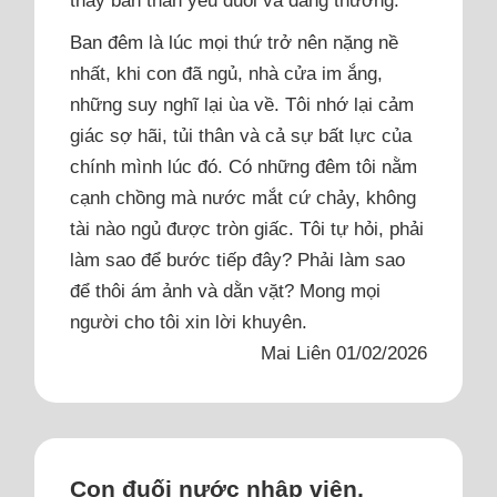
thấy bản thân yếu đuối và đáng thương.
Ban đêm là lúc mọi thứ trở nên nặng nề
nhất, khi con đã ngủ, nhà cửa im ắng,
những suy nghĩ lại ùa về. Tôi nhớ lại cảm
giác sợ hãi, tủi thân và cả sự bất lực của
chính mình lúc đó. Có những đêm tôi nằm
cạnh chồng mà nước mắt cứ chảy, không
tài nào ngủ được tròn giấc. Tôi tự hỏi, phải
làm sao để bước tiếp đây? Phải làm sao
để thôi ám ảnh và dằn vặt? Mong mọi
người cho tôi xin lời khuyên.
Mai Liên 01/02/2026
Con đuối nước nhập viện,