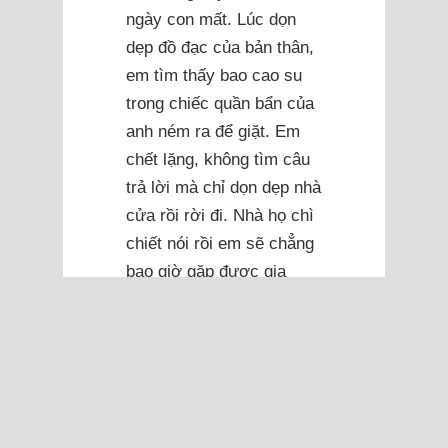
ngày con mất. Lúc dọn
dẹp đồ đạc của bản thân,
em tìm thấy bao cao su
trong chiếc quần bẩn của
anh ném ra để giặt. Em
chết lặng, không tìm câu
trả lời mà chỉ dọn dẹp nhà
cửa rồi rời đi. Nhà họ chì
chiết nói rồi em sẽ chẳng
bao giờ gặp được gia
đình nào tử tế như nhà
họ. Nói em không đủ giỏi,
không kiếm ra tiền thì
đừng vì dăm ba chuyện
nhỏ này mà tỏ thái độ
công chúa. Nhà họ không