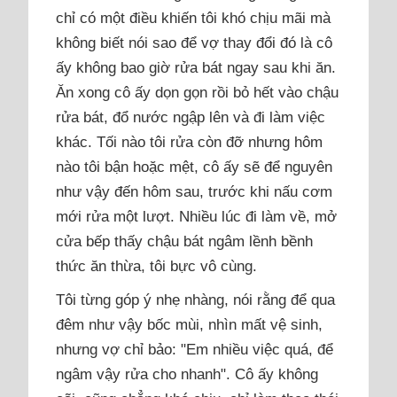
chỉ có một điều khiến tôi khó chịu mãi mà
không biết nói sao để vợ thay đổi đó là cô
ấy không bao giờ rửa bát ngay sau khi ăn.
Ăn xong cô ấy dọn gọn rồi bỏ hết vào chậu
rửa bát, đổ nước ngập lên và đi làm việc
khác. Tối nào tôi rửa còn đỡ nhưng hôm
nào tôi bận hoặc mệt, cô ấy sẽ để nguyên
như vậy đến hôm sau, trước khi nấu cơm
mới rửa một lượt. Nhiều lúc đi làm về, mở
cửa bếp thấy chậu bát ngâm lềnh bềnh
thức ăn thừa, tôi bực vô cùng.
Tôi từng góp ý nhẹ nhàng, nói rằng để qua
đêm như vậy bốc mùi, nhìn mất vệ sinh,
nhưng vợ chỉ bảo: "Em nhiều việc quá, để
ngâm vậy rửa cho nhanh". Cô ấy không