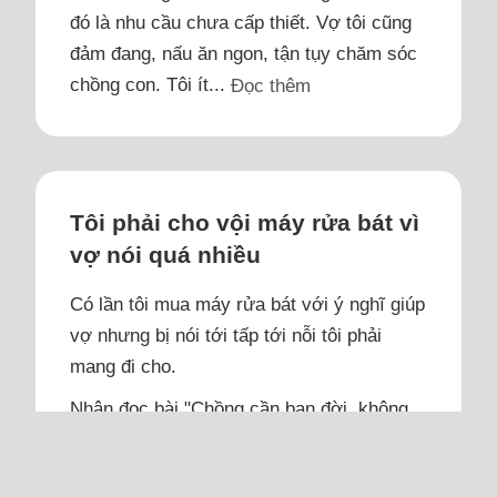
đó là nhu cầu chưa cấp thiết. Vợ tôi cũng
đảm đang, nấu ăn ngon, tận tụy chăm sóc
chồng con. Tôi ít...
Đọc thêm
Tôi phải cho vội máy rửa bát vì
vợ nói quá nhiều
Có lần tôi mua máy rửa bát với ý nghĩ giúp
vợ nhưng bị nói tới tấp tới nỗi tôi phải
mang đi cho.
Nhân đọc bài "Chồng cần bạn đời, không
cần người làm việc nhà", tôi kể câu
chuyện nhà mình. Tôi và vợ yêu nhau từ