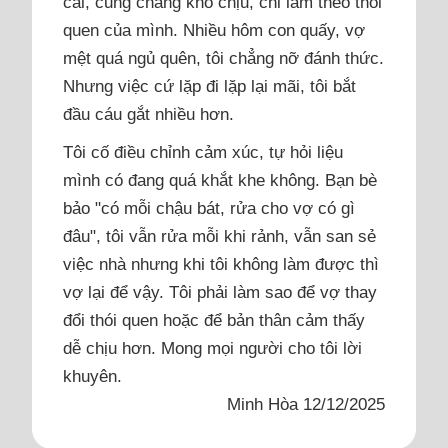
cãi, cũng chẳng khó chịu, chỉ làm theo thói
quen của mình. Nhiều hôm con quấy, vợ
mệt quá ngủ quên, tôi chẳng nỡ đánh thức.
Nhưng việc cứ lặp đi lặp lại mãi, tôi bắt
đầu cáu gắt nhiều hơn.
Tôi cố điều chỉnh cảm xúc, tự hỏi liệu
mình có đang quá khắt khe không. Bạn bè
bảo "có mỗi chậu bát, rửa cho vợ có gì
đâu", tôi vẫn rửa mỗi khi rảnh, vẫn san sẻ
việc nhà nhưng khi tôi không làm được thì
vợ lại để vậy. Tôi phải làm sao để vợ thay
đổi thói quen hoặc để bản thân cảm thấy
dễ chịu hơn. Mong mọi người cho tôi lời
khuyên.
Minh Hòa 12/12/2025