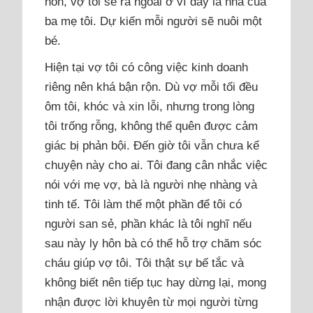
hôn, vợ tôi sẽ ra ngoài ở vì đây là nhà của
ba mẹ tôi. Dự kiến mỗi người sẽ nuôi một
bé.
Hiện tại vợ tôi có công việc kinh doanh
riêng nên khá bận rộn. Dù vợ mỗi tối đều
ôm tôi, khóc và xin lỗi, nhưng trong lòng
tôi trống rỗng, không thể quên được cảm
giác bị phản bội. Đến giờ tôi vẫn chưa kể
chuyện này cho ai. Tôi đang cân nhắc việc
nói với mẹ vợ, bà là người nhẹ nhàng và
tinh tế. Tôi làm thế một phần để tôi có
người san sẻ, phần khác là tôi nghĩ nếu
sau này ly hôn bà có thể hỗ trợ chăm sóc
cháu giúp vợ tôi. Tôi thật sự bế tắc và
không biết nên tiếp tục hay dừng lại, mong
nhận được lời khuyên từ mọi người từng