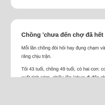
Chồng 'chưa đến chợ đã hết 
Mỗi lần chồng đòi hỏi hay đụng chạm vào
răng chịu trận.
Tôi 43 tuổi, chồng 49 tuổi, có hai con: c
xuất tinh sớm, nhiều lần "chưa đi đến c