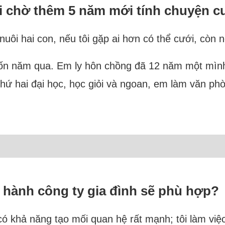
i chờ thêm 5 năm mới tính chuyện c
 nuôi hai con, nếu tôi gặp ai hơn có thể cưới, còn
 bốn năm qua. Em ly hôn chồng đã 12 năm một mìn
ứ hai đại học, học giỏi và ngoan, em làm văn ph
u hành công ty gia đình sẽ phù hợp?
có khả năng tạo mối quan hệ rất mạnh; tôi làm việ