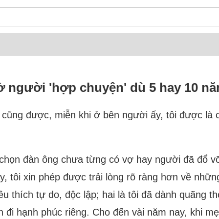
hờ người 'hợp chuyện' dù 5 hay 10 n
c cũng được, miễn khi ở bên người ấy, tôi được là
 tôi chọn đàn ông chưa từng có vợ hay người đã đổ 
, tôi xin phép được trải lòng rõ ràng hơn về nhữ
yêu thích tự do, độc lập; hai là tôi đã dành quãng 
ên đi hạnh phúc riêng. Cho đến vài năm nay, khi m