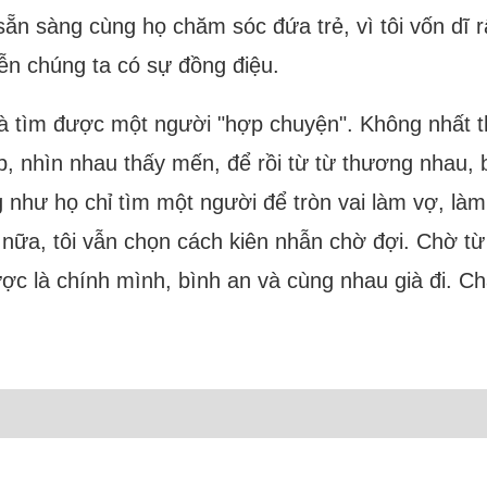
sẵn sàng cùng họ chăm sóc đứa trẻ, vì tôi vốn dĩ rấ
iễn chúng ta có sự đồng điệu.
là tìm được một người "hợp chuyện". Không nhất t
p, nhìn nhau thấy mến, để rồi từ từ thương nhau, 
 như họ chỉ tìm một người để tròn vai làm vợ, là
ữa, tôi vẫn chọn cách kiên nhẫn chờ đợi. Chờ từ 
được là chính mình, bình an và cùng nhau già đi. 