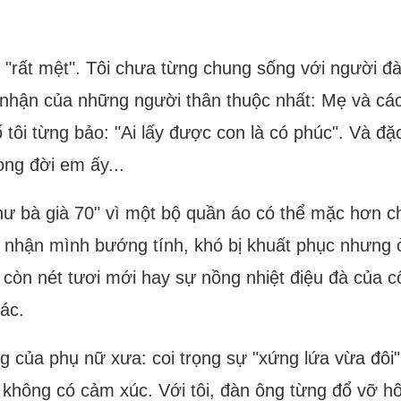
ẽ "rất mệt". Tôi chưa từng chung sống với người đ
nhận của những người thân thuộc nhất: Mẹ và các 
ố tôi từng bảo: "Ai lấy được con là có phúc". Và đặc
rong đời em ấy...
 "như bà già 70" vì một bộ quần áo có thể mặc hơn 
hừa nhận mình bướng tính, khó bị khuất phục nhưng 
 còn nét tươi mới hay sự nồng nhiệt điệu đà của c
ác.
g của phụ nữ xưa: coi trọng sự "xứng lứa vừa đôi"
g không có cảm xúc. Với tôi, đàn ông từng đổ vỡ 