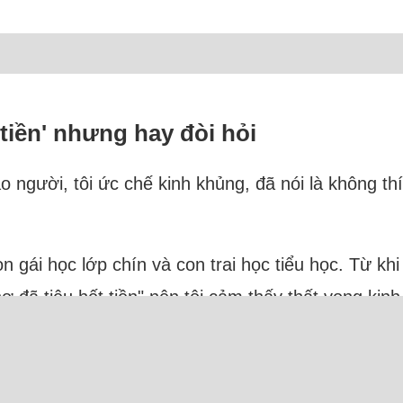
tiền' nhưng hay đòi hỏi
 người, tôi ức chế kinh khủng, đã nói là không thí
on gái học lớp chín và con trai học tiểu học. Từ kh
hợ đã tiêu hết tiền" nên tôi cảm thấy thất vọng kin